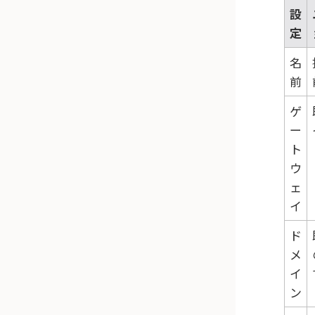
設
定
名
前
ゲ
ー
ト
ウ
ェ
イ
ド
メ
イ
ン