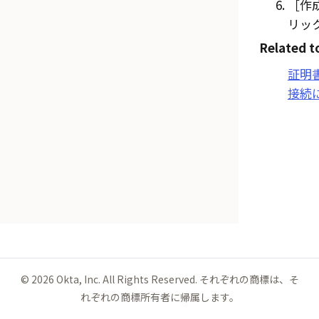
作成
リッ
Related t
証明書を
接続
©
2026
Okta, Inc. All Rights Reserved. それぞれの商標は、そ
れぞれの商標所有者に帰属します。