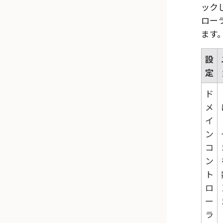
ック
ロー
ます
設
定
ド
メ
イ
ン
コ
ン
ト
ロ
ー
ラ