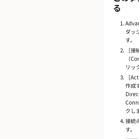
る
Adva
ダッ
す。
接
（Con
リッ
Ac
作成する
Direc
Conn
クし
接続
す。