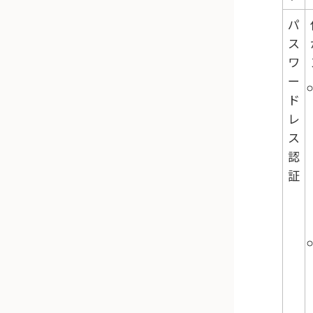
パ
ス
ワ
ー
ド
レ
ス
認
証