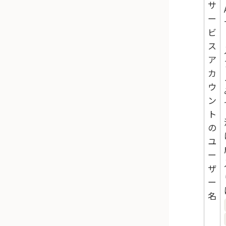
サ
ー
ビ
ス
ア
カ
ウ
ン
ト
の
ユ
ー
ザ
ー
名