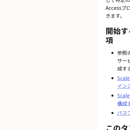
Access
プ
きます。
開始す
項
参照
サー
成す
Sca
イン
Sca
構成
パス
このタ