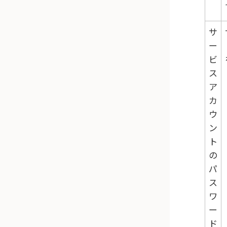
サ
ー
ビ
ス
ア
カ
ウ
ン
ト
の
パ
ス
ワ
ー
ド