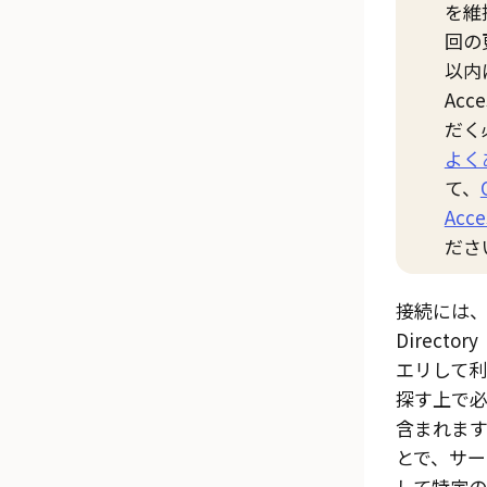
を維
回の
以内
Acce
だく
よく
て、
Acce
ださ
接続には、A
Direct
エリして
探す上で
含まれま
とで、サ
して特定の