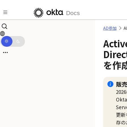
メインコンテンツにスキップ
Docs
AD参加
Activ
Dire
を作
販
20
Okta
Serv
更新
存の