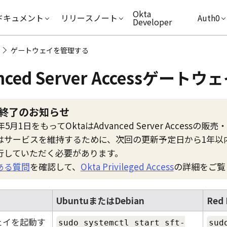
キップ
Okta
ドキュメント
リリースノート
Auth0
Developer
ゲートウェイを管理する
ced Server Access
ゲートウェ
終了のお知らせ
6年5月1日をもって
Okta
は
Advanced Server Access
の販売・
はサービスを維持するために、次回の更新予定日から1年以
行していただく必要があります。
ある質問
を確認して、
Okta Privileged Access
の詳細をご覧
UbuntuまたはDebian
Red 
ェイを起動す
sudo systemctl start sft-
sud