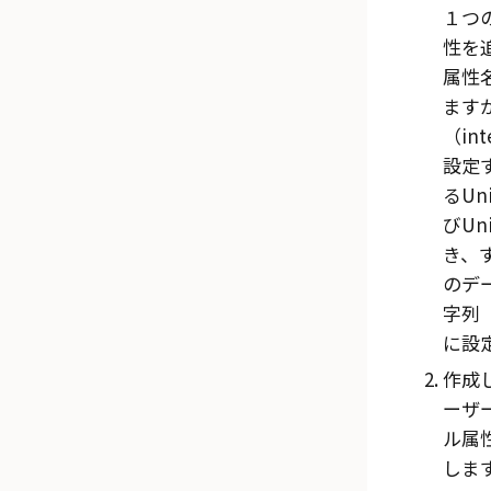
１つ
性を
属性
ます
（int
設定
るUn
びUni
き、
のデ
字列（
に設
作成
ーザ
ル属
しま