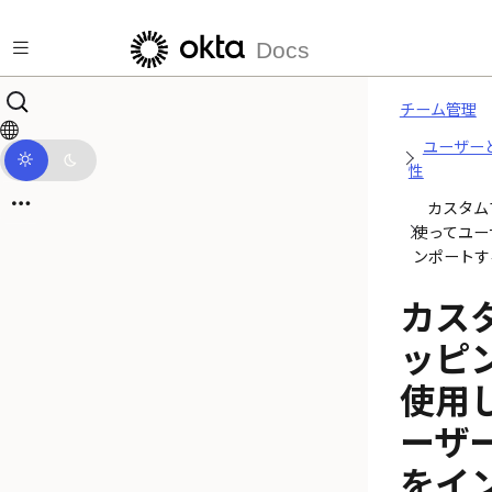
メインコンテンツにスキップ
Docs
チーム管理
ユーザー
性
カスタム
使ってユー
ンポートす
カス
ッピ
使用
ーザ
をイ