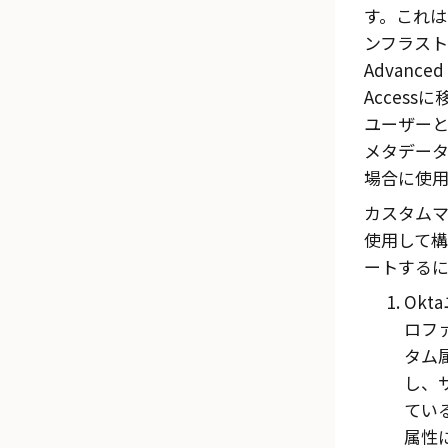
す。これは
ンフラス
Advanced 
Access
に
ユーザー
メタデー
場合に使用
カスタム
使用して
ートする
Okta
ロフ
タム
し、
てい
属性