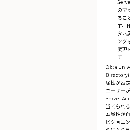
Serve
のマ
るこ
す。
タム
ング
変更
す。
Okta
Unive
Directo
属性が設
ユーザー
Server Ac
当てられ
ム属性が
ビジョニ
うになりま