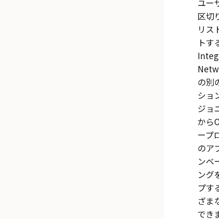
ユー
区切
リス
トす
Integ
Netw
の別
ショ
ジョ
から
O
ープ
のア
ンベ
ング
プす
ざま
でき