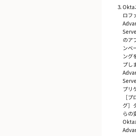
Okta
ロフ
Adva
Serve
のア
ンベ
ング
プし
Adva
Serve
プリ
［プ
グ］
らの
Okta
Adva