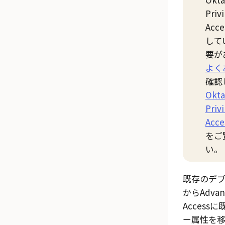
Priv
Acce
して
要が
よく
確認
Okta
Priv
Acce
をご
い。
既存のデ
から
Advan
Access
に
ー属性を