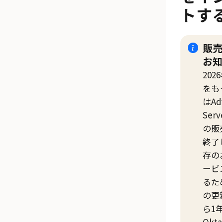
トす
販
お
202
をも
は
Ad
Serv
の販
終了
存の
ービ
るた
の更
ら1
Okta