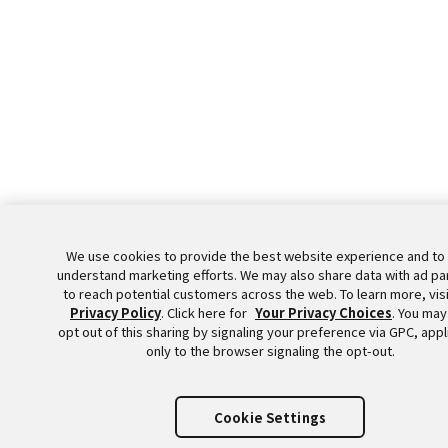
We use cookies to provide the best website experience and to
understand marketing efforts. We may also share data with ad pa
to reach potential customers across the web. To learn more, visi
Privacy Policy
. Click here for
Your Privacy Choices
. You may
opt out of this sharing by signaling your preference via GPC, appl
only to the browser signaling the opt-out.
Cookie Settings