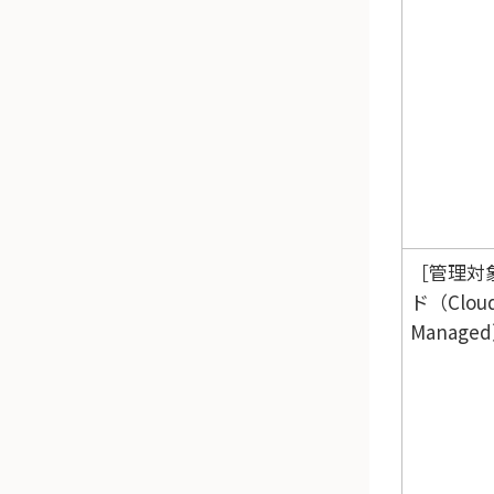
管理対
ド（Clou
Manage