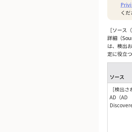
Priv
くだ
ソース（S
詳細（Sourc
は、検出
定に役立
ソース
検出さ
AD（AD
Discove