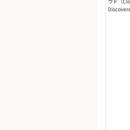
ウド（Clo
Discove