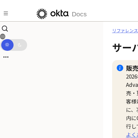
メインコンテンツにスキップ
Docs
リファレンス
サー
販
20
Adva
売・
客様
に、
内に
行し
よく