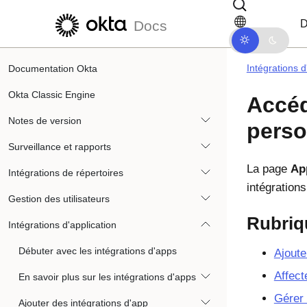
Passer au contenu principal
Passer à la navigation dans les d
D
Docs
Intégrations d
Documentation Okta
Okta Classic Engine
Accéd
Notes de version
perso
Surveillance et rapports
La page
Ap
Intégrations de répertoires
intégrations
Gestion des utilisateurs
Rubriq
Intégrations d'application
Débuter avec les intégrations d'apps
Ajoute
Affect
En savoir plus sur les intégrations d'apps
Gérer 
Ajouter des intégrations d'app