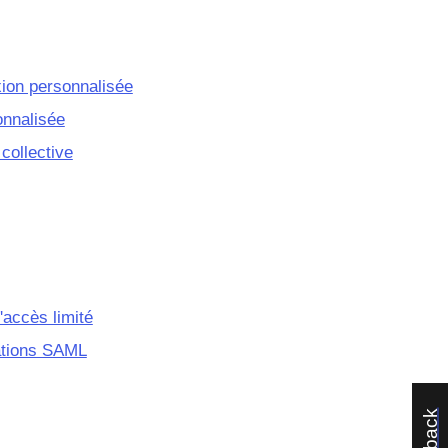
xion personnalisée
onnalisée
 collective
'accès limité
cations SAML