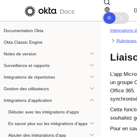
Passer au contenu principal
Passer à la navigation dans les d
D
Docs
Intégrations d
Documentation Okta
Rubriques 
Okta Classic Engine
Notes de version
Liais
Surveillance et rapports
L'app
Micro
Intégrations de répertoires
un groupe
O
Gestion des utilisateurs
Office 365
.
synchronis
Intégrations d'application
Cette fonct
Débuter avec les intégrations d'apps
souhaitez 
En savoir plus sur les intégrations d'apps
Pour en sav
Ajouter des intégrations d'app