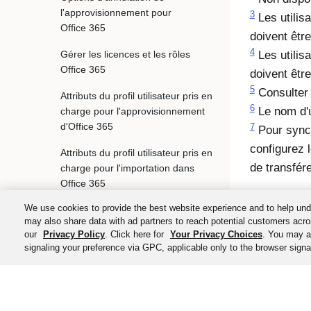
l'approvisionnement pour
3
Les utilis
Office 365
doivent êtr
4
Gérer les licences et les rôles
Les utilis
Office 365
doivent êtr
5
Consulter
Attributs du profil utilisateur pris en
6
Le nom d'ut
charge pour l'approvisionnement
d'Office 365
7
Pour synch
configurez l
Attributs du profil utilisateur pris en
de transfér
charge pour l'importation dans
Office 365
We use cookies to provide the best website experience and to help und
Rubriques sur l'intégration
may also share data with ad partners to reach potential customers acro
avancée pour Office 365
our
Privacy Policy
. Click here for
Your Privacy Choices
. You may al
signaling your preference via GPC, applicable only to the browser signal
FAQ sur Office 365
Microsoft SharePoint (version locale)
Mimecast Personal Portal version 3
©
2026
Okta, Inc. To