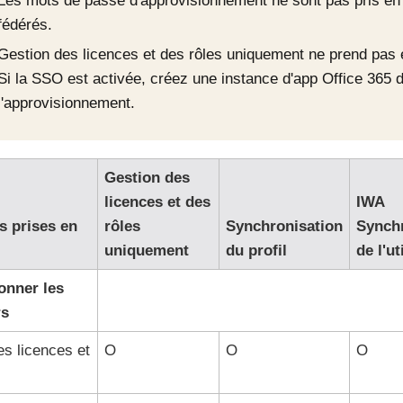
Les mots de passe d'approvisionnement ne sont pas pris en c
fédérés.
Gestion des licences et des rôles uniquement ne prend pas
Si la SSO est activée, créez une instance d'app Office 365 d
l'approvisionnement.
Gestion des
licences et des
IWA
s prises en
rôles
Synchronisation
Synchr
uniquement
du profil
de l'ut
onner les
rs
s licences et
O
O
O