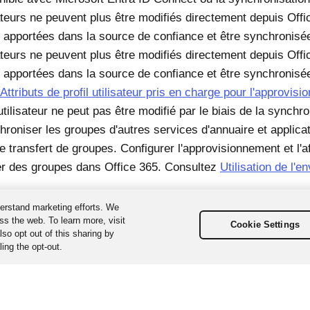
ateurs ne peuvent plus être modifiés directement depuis Offi
e apportées dans la source de confiance et être synchronisé
ateurs ne peuvent plus être modifiés directement depuis Offi
e apportées dans la source de confiance et être synchronisé
Attributs de profil utilisateur pris en charge pour l'approvis
ilisateur ne peut pas être modifié par le biais de la synchron
roniser les groupes d'autres services d'annuaire et applica
e transfert de groupes. Configurer l'approvisionnement et l'af
er des groupes dans Office 365. Consultez
Utilisation de l'e
erstand marketing efforts. We
ss the web. To learn more, visit
Cookie Settings
so opt out of this sharing by
ing the opt-out.
us droits réservés. Les différentes marques sont la propriété de leurs d