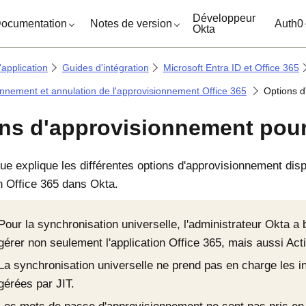
ocuments
Développeur
ocumentation
Notes de version
Auth0
Okta
'application
Guides d'intégration
Microsoft Entra ID et Office 365
nnement et annulation de l'approvisionnement Office 365
Options d
ns d'approvisionnement pour
que explique les différentes options d'approvisionnement dis
on Office 365 dans
Okta
.
Pour la synchronisation universelle, l'administrateur
Okta
a b
gérer non seulement l'application Office 365, mais aussi Acti
La synchronisation universelle ne prend pas en charge les i
gérées par JIT.