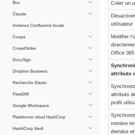
Box
Créer un ut
Claude
Désactiver
utilisateur
Instance Confluence locale
Modifier l'u
Coupa
directemen
CrowdStrike
Office 365
DocuSign
Synchroni
Dropbox Business
attributs 
Recherche Elastic
Synchronis
FleetDM
attributs 
profil utili
Google Workspace
Synchroni
Plateforme cloud HashCorp
nombre limi
HashiCorp Vault
étendus en