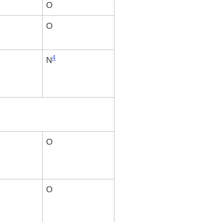
O
O
4
N
O
O