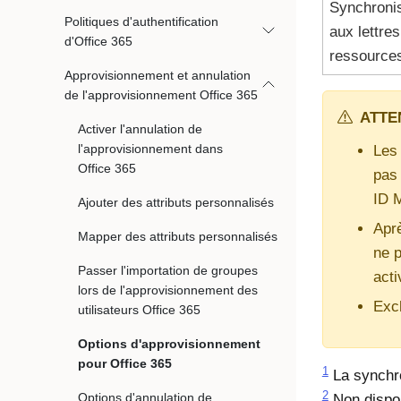
Synchronis
Politiques d'authentification
aux lettres
d'Office 365
ressource
Approvisionnement et annulation
de l'approvisionnement Office 365
ATTE
Activer l'annulation de
l'approvisionnement dans
Les 
Office 365
pas 
ID M
Ajouter des attributs personnalisés
Aprè
Mapper des attributs personnalisés
ne p
Passer l'importation de groupes
acti
lors de l'approvisionnement des
Exch
utilisateurs Office 365
Options d'approvisionnement
pour Office 365
1
La synchro
2
Options d'annulation de
Non dispon