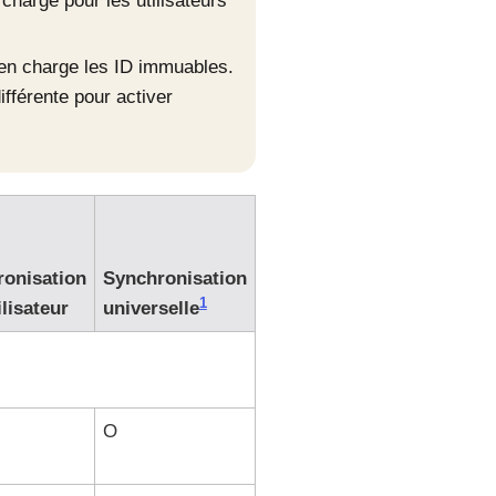
harge pour les utilisateurs
 en charge les ID immuables.
ifférente pour activer
onisation
Synchronisation
1
ilisateur
universelle
O