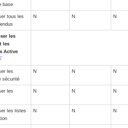
de base
er tous les
N
N
N
étendus
ser les
t les
s Active
7
er les
N
N
N
 sécurité
er les
N
N
N
er les listes
N
N
N
tion