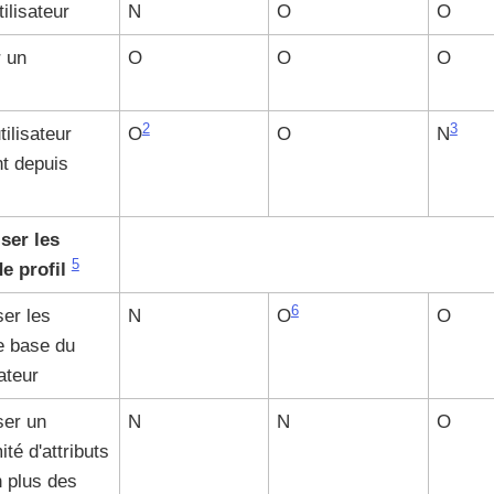
ilisateur
N
O
O
 un
O
O
O
2
3
tilisateur
O
O
N
t depuis
ser les
5
de profil
6
er les
N
O
O
de base du
sateur
ser un
N
N
O
té d'attributs
 plus des