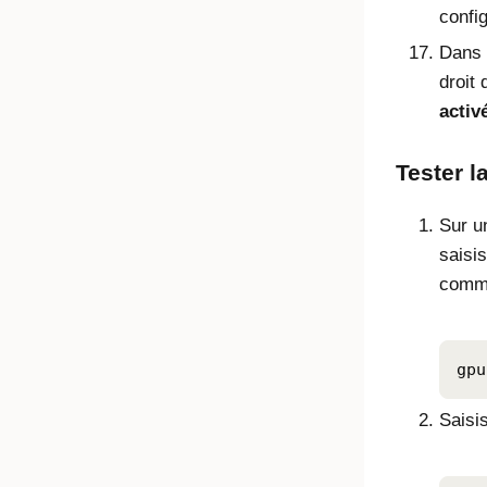
config
Dans
droit 
activ
Tester l
Sur u
saisi
comm
gpu
Saisi