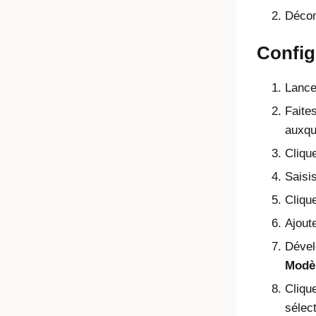
Décom
Config
Lance
Faites
auxqu
Cliqu
Saisi
Clique
Ajoute
Déve
Modèl
Cliqu
sélec