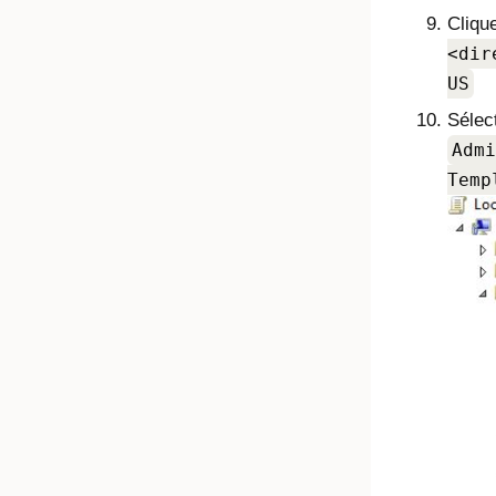
Cliqu
dir
US
Sélec
Admi
Temp