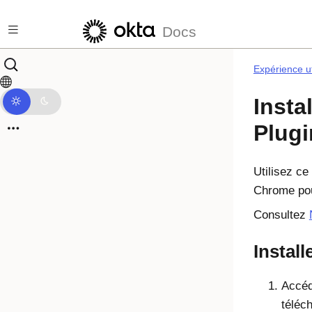
Passer au contenu principal
Docs
Expérience ut
Insta
Plug
Utilisez ce
Chrome
pou
Consultez
Instal
Accé
téléc