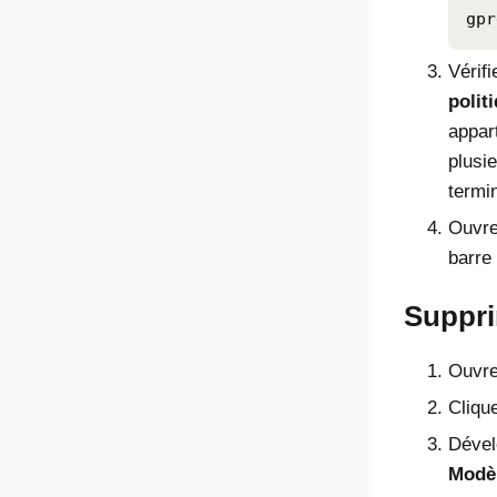
gpr
Vérifi
polit
appart
plusie
termi
Ouvre
barre
Suppri
Ouvre
Clique
Déve
Modèl