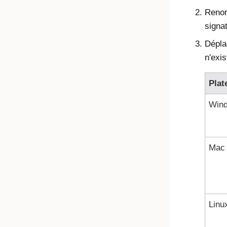
Renom
signa
Dépl
n'exis
Plat
Win
Mac
Linu