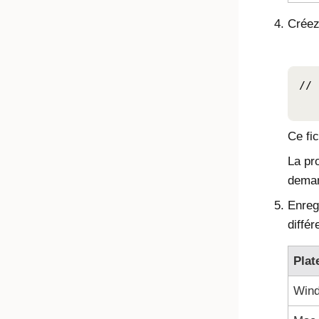
Créez
// 
Ce fi
La pr
demand
Enreg
différ
Plat
Win