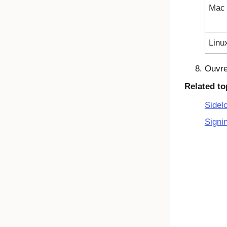
Mac
Linu
Ouvr
Related to
Sidel
Signi