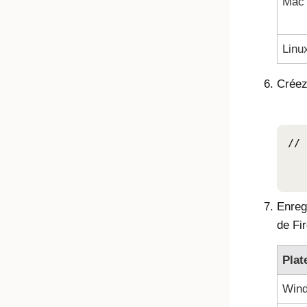
Mac
Linu
Créez
// 
						
Enreg
de
Fi
Plat
Win