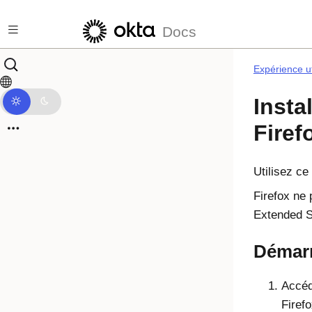
Passer au contenu principal
Docs
Expérience ut
Insta
Firef
Utilisez ce
Firefox
ne p
Extended S
Démarr
Accéd
Firef