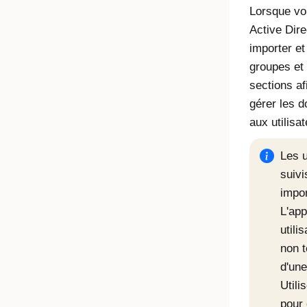
Lorsque vou
Active Dire
importer et
groupes et 
sections af
gérer les d
aux utilisat
Les u
suiv
impor
L'ap
utili
non t
d'une
Utili
pour 