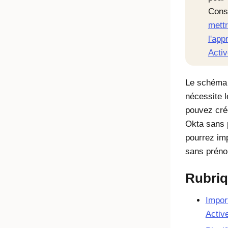
Consu
mettr
l'app
Activ
Le schéma d
nécessite 
pouvez crée
Okta
sans 
pourrez imp
sans préno
Rubri
Import
Activ