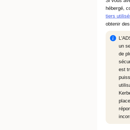
Si vous av
hébergé, c
tiers utili
obtenir des
L'AD
un se
de p
sécur
est t
puis
utili
Kerb
plac
répo
incor