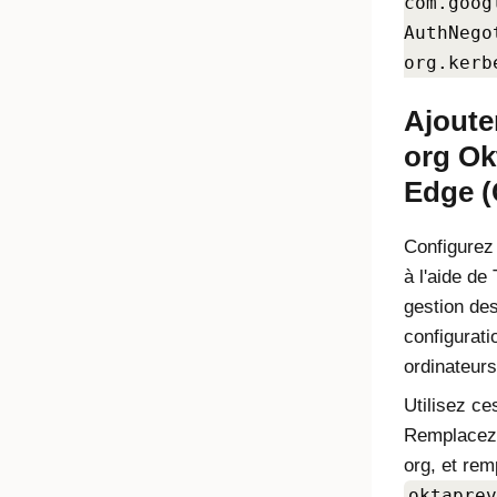
com.goog
AuthNego
org.kerb
Ajoute
org Ok
Edge
(
Configure
à l'aide de
gestion des
configurat
ordinateurs
Utilisez c
Remplace
org, et re
oktaprev