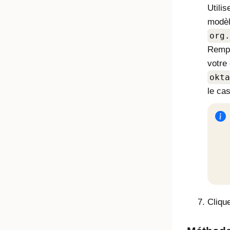
Utili
modèl
org.
Remp
votre
okta
le ca
Cliqu