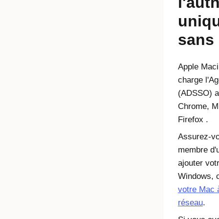
l'aut
uniq
sans 
Apple Mac
charge l'A
(ADSSO) av
Chrome
,
M
Firefox
.
Assurez-vo
membre d'
ajouter vo
Windows, c
votre Mac 
réseau
.