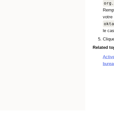
org.
Remp
votre
okta
le ca
Cliqu
Related to
Active
burea