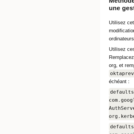
Méthode
une gest
Utilisez ce
modificati
ordinateurs
Utilisez c
Remplace
org, et re
oktaprev
échéant :
defaults
com.goog
AuthServ
org.kerb
defaults