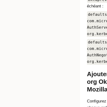
échéant :
defaults
com.micr
AuthServ
org.kerb
defaults
com.micr
AuthNego
org.kerb
Ajoute
org Ok
Mozilla
Configure