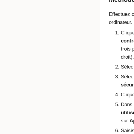
Effectuez 
ordinateur.
Cliqu
contr
trois 
droit).
Sélec
Sélec
sécur
Cliqu
Dans 
utili
sur
A
Saisi