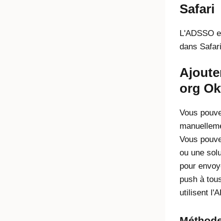
Safari
L'ADSSO es
dans Safar
Ajoute
org Ok
Vous pouve
manuelleme
Vous pouve
ou une solu
pour envoy
push à tous
utilisent l
Méthode