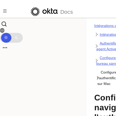
Passer au contenu principal
Docs
Intégrations 
Intégratio
Authentif
agent Active
Configurer
bureau san
Configur
l‘authentif
sur Mac
Confi
navig