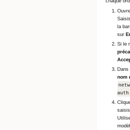
chaque ord
Ouvre
Saisi
la bar
sur
E
Si le
préca
Accep
Dans
nom d
netw
auth
Cliqu
saisi
Utili
modèl