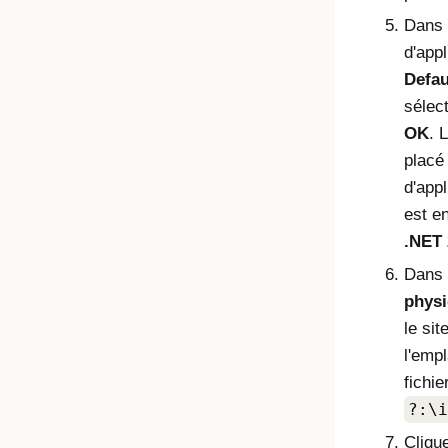
Dans
d'appl
Defa
sélect
OK
. 
placé
d'appl
est en
.NET 
Dans
phys
le sit
l'emp
fichie
?:\i
Cliqu