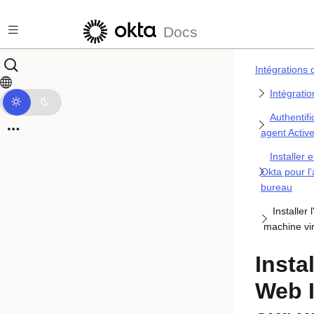
Passer au contenu principal
Docs
Intégrations 
Intégratio
Authentif
agent Active
Installer 
Okta pour l'
bureau
Installer
machine vir
Instal
Web 