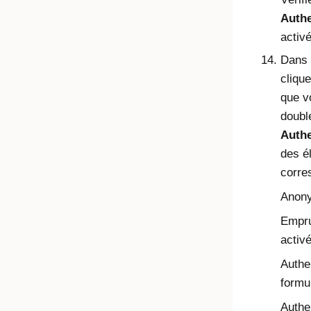
Authe
activ
Dans 
cliqu
que v
doubl
Authe
des é
corres
Anony
Empru
activ
Authen
formu
Authe