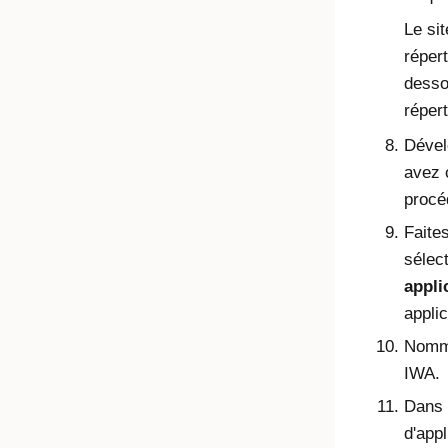
Le sit
répert
desso
réper
Dével
avez 
procé
Faites
sélec
appli
appli
Nomme
IWA.
Dans
d'appl