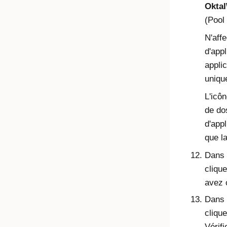
OktaI
(Pool
N'aff
d'appl
applic
uniqu
L'icô
de do
d'app
que l
Dans 
clique
avez 
Dans l
cliqu
Vérifi