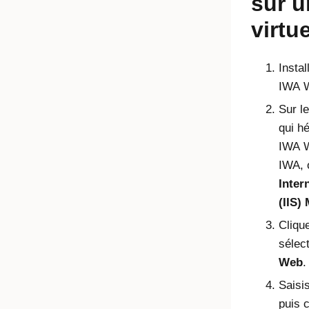
sur 
virtue
Instal
IWA 
Sur l
qui h
IWA 
IWA
,
Inter
(IIS)
Cliqu
sélec
Web
.
Saisi
puis 