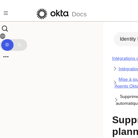
Passer au contenu principal
Docs
Identity
Intégrations 
Intégratio
Mise à jo
Agents Okt
Supprime
automatiqu
Supp
plann