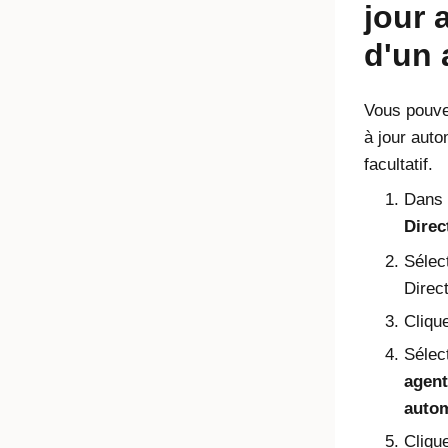
jour 
d'un 
Vous pouve
à jour auto
facultatif.
Dans 
Direc
Sélec
Direc
Clique
Sélec
agent
auto
Cliqu