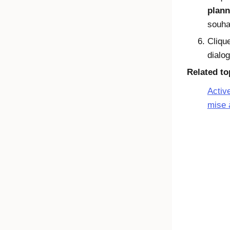
plann
souha
Cliqu
dialo
Related to
Active
mise 