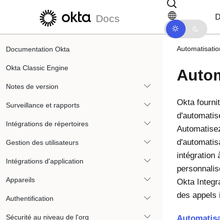
Passer au contenu principal
Passer à la navigation dans les d
D
Docs
Automatisatio
Documentation Okta
Okta Classic Engine
Autom
Notes de version
Okta fourni
Surveillance et rapports
d'automatis
Intégrations de répertoires
Automatisez
d'automatis
Gestion des utilisateurs
intégration
Intégrations d'application
personnalis
Appareils
Okta Integr
des appels 
Authentification
Sécurité au niveau de l'org
Automatisa