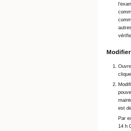
l'exa
comme
comme
autre
vérifi
Modifier
Ouvre
cliqu
Modif
pouvez
maint
est de
Par e
14 h 