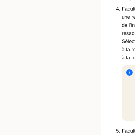
Facult
une re
de l'i
resso
Sélec
à la 
à la 
Facul