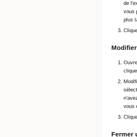
de l'
vous p
plus t
Cliqu
Modifier
Ouvre
cliqu
Modif
sélect
n'ave
vous q
Cliqu
Fermer 