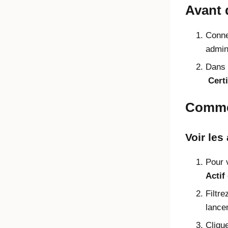
Avant
Conne
admin
Dans l
Certi
Commen
Voir les
Pour 
Actif
Filtr
lance
Cliqu