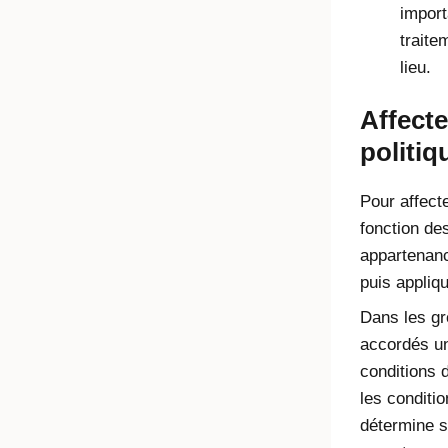
import
traite
lieu.
Affecte
politiq
Pour affecte
fonction des
appartenanc
puis appliqu
Dans les gr
accordés un
conditions d
les conditi
détermine se