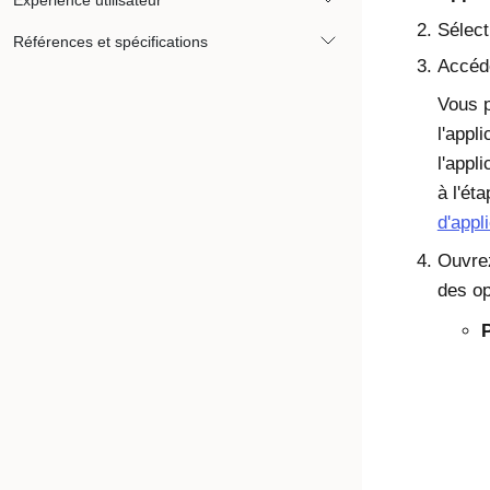
Expérience utilisateur
Sélect
Références et spécifications
Accéde
Vous p
l'appl
l'appl
à l'ét
d'appl
Ouvre
des op