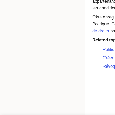
appartenanc
les conditi
Okta enregis
Politique. 
de droits
pou
Related to
Politi
Créer 
Révoqu