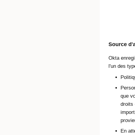
Source d'a
Okta
enregis
l'un des typ
Politi
Person
que vo
droits
import
provie
En att