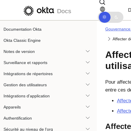
Passer au contenu principal
Passer à la navigation dans les d
D
Docs
Gouvernance d
Documentation Okta
Affecter d
Okta Classic Engine
Notes de version
Affec
Surveillance et rapports
utilis
Intégrations de répertoires
Pour affecte
Gestion des utilisateurs
entre ces d
Intégrations d'application
Affect
Appareils
Affect
Authentification
Affecte
Sécurité au niveau de l'org