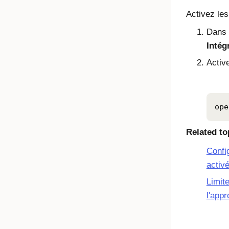
Activez le
Dans 
Intég
Activ
ope
Related to
Confi
activ
Limit
l'app