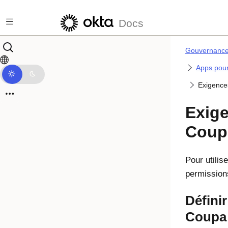
Passer au contenu principal
Docs
Gouvernance 
Apps pour
Exigence
Exige
Coup
Pour utilis
permission
Défini
Coupa