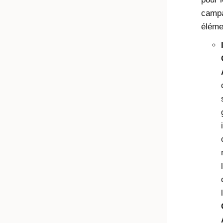
campa
éléme