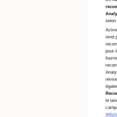
reco
Anal
selon
Activ
rend 
recom
pour 
fourni
reco
Analy
révis
égalem
Reco
le la
campa
Affich