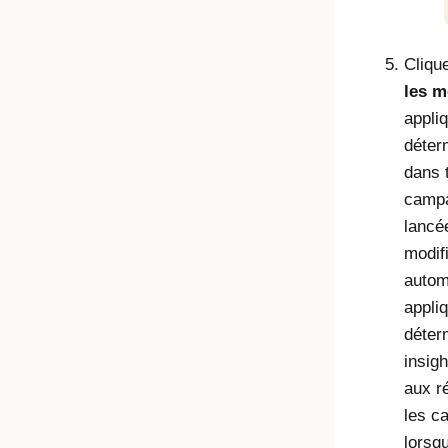
Cliqu
les m
appli
déter
dans 
campa
lancée
modif
autom
appli
déter
insigh
aux r
les c
lorsq