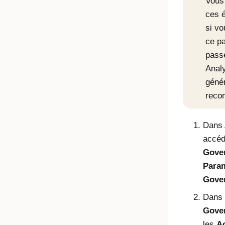
Vous
ces 
si vo
ce p
passé
Anal
géné
reco
Dans 
accé
Gove
Para
Gove
Dans 
Gove
les
Ac