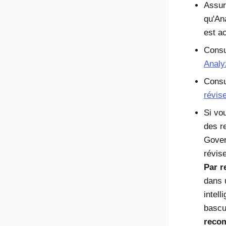
Assur
qu'
An
est ac
Cons
Analy
Cons
révis
Si vo
des r
Gover
révis
Par 
dans 
intell
basc
reco