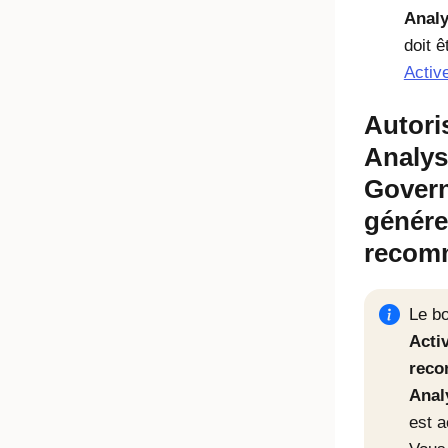
Anal
doit ê
Active
Autori
Analys
Gover
génére
recom
Le b
Activ
reco
Anal
est a