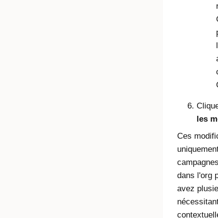
Cliqu
les m
Ces modific
uniquement
campagnes 
dans l'org 
avez plusi
nécessitan
contextuell