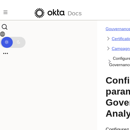
Passer au contenu principal
Docs
Gouvernance 
Certificat
Campagn
Configur
Governance
Confi
para
Gove
Analy
Configurez 