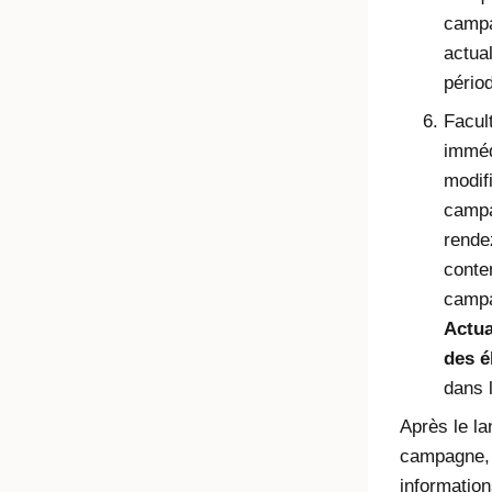
campa
actua
pério
Facult
imméd
modif
campa
rende
conten
campa
Actua
des é
dans 
Après le l
campagne, l
information