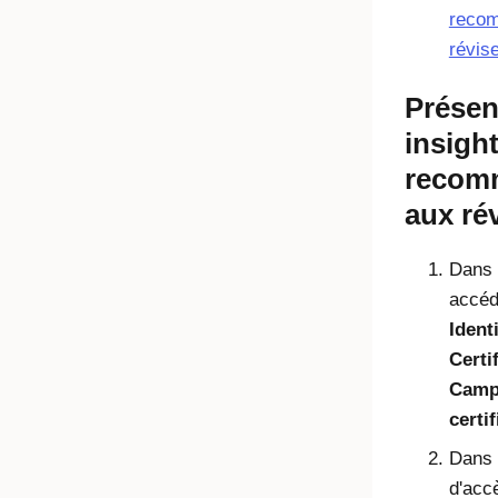
recom
révis
Présen
insight
recom
aux ré
Dans l
accéd
Ident
Certi
Camp
certi
Dans
d'acc