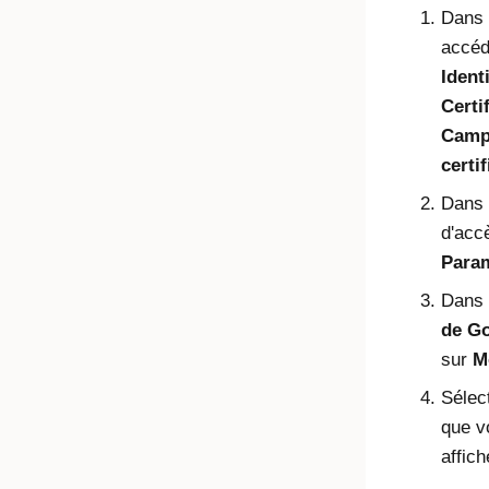
Dans l
accéd
Ident
Certi
Camp
certi
Dans
d'acc
Para
Dans 
de G
sur
M
Sélec
que v
affich