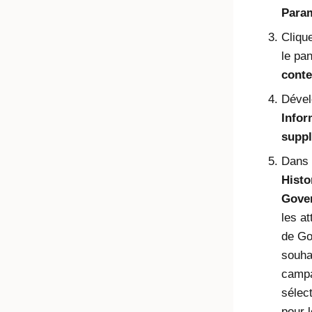
Para
Cliqu
le pa
conte
Dével
Infor
suppl
Dans 
Histo
Gove
les at
de Go
souha
campa
sélec
pour 