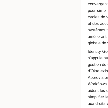
convergente
pour simplif
cycles de v
et des accè
systèmes t
améliorant 
globale de 
Identity G
s'appuie su
gestion du 
d'
Okta
exis
Approvisio
Workflows.
aident les 
simplifier 
aux droits 