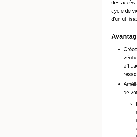
des accès 
cycle de vie
d'un utilisa
Avantag
Créez
vérif
effic
resso
Améli
de vot