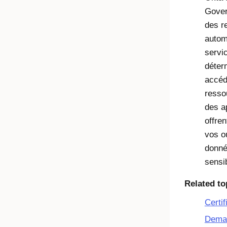
Gove
des r
autom
servi
déter
accéd
resso
des a
offren
vos ou
donné
sensi
Related to
Certif
Dema