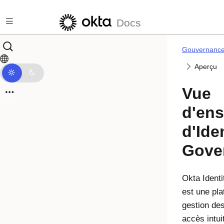
Passer au contenu principal
Docs
Gouvernance 
Aperçu
Vue
d'en
d'Ide
Gove
Okta Ident
est une pl
gestion des
accès intui