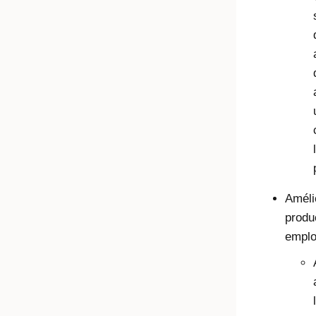
Améli
produ
emplo