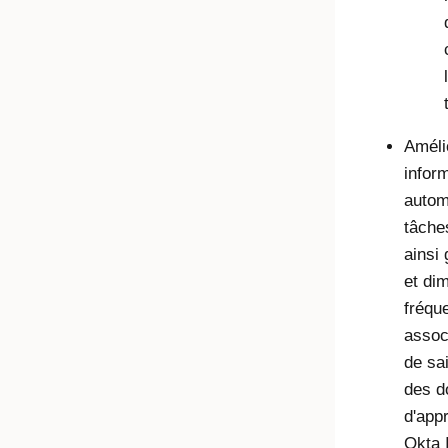
Amélio
infor
autom
tâche
ainsi
et dim
fréqu
assoc
de sa
des d
d'app
Okta 