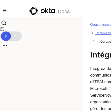
Passer au contenu principal
Docs
Gouvernance 
Paramètr
Intégrati
Intég
Intégrez de
communicat
d'ITSM c
Microsoft 
ServiceNo
organisati
gérer les 