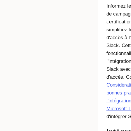
Informez le
de campag
certificati
simplifiez 
d'accès à l
Slack. Cet
fonctionnal
l'intégratio
Slack ave
d'accès
. C
Considérat
bonnes pra
l'intégratio
Microsoft 
d'intégrer
S