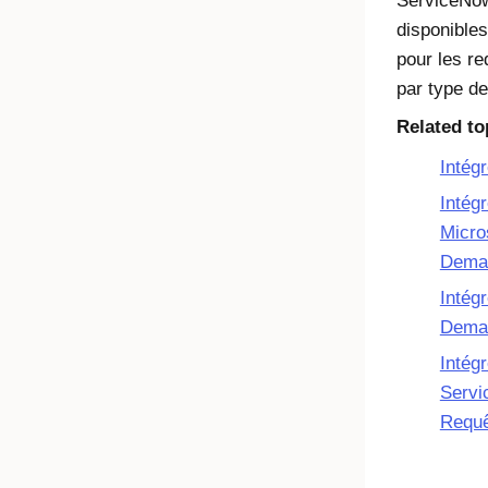
ServiceNo
disponible
pour les r
par type de
Related to
Intég
Intégr
Micro
Dema
Intégr
Dema
Intégr
Servi
Requê