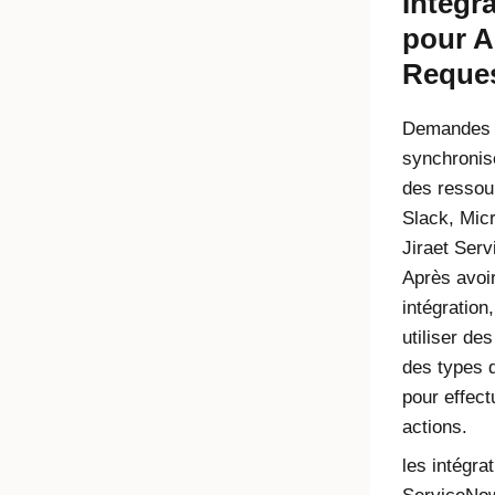
Intégr
pour A
Reque
Demandes 
synchronise
des ressou
Slack
,
Mic
Jira
et
Serv
Après avoir
intégration
utiliser de
des types 
pour effect
actions.
les intégra