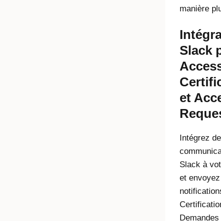
manière plu
Intégr
Slack 
Acces
Certifi
et Acc
Reque
Intégrez de
communica
Slack à vo
et envoyez
notificatio
Certificati
Demandes 