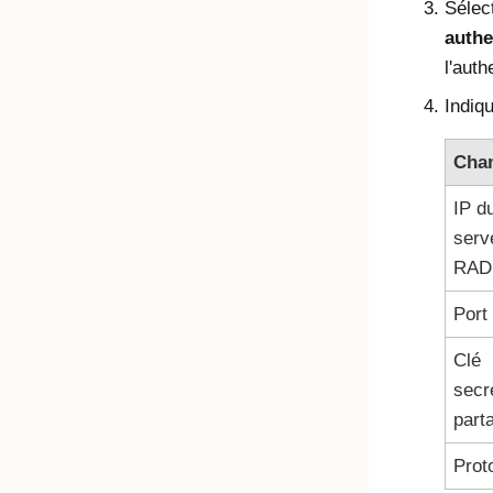
Sélec
authe
l'auth
Indiq
Cha
IP d
serv
RAD
Port
Clé
secr
part
Prot