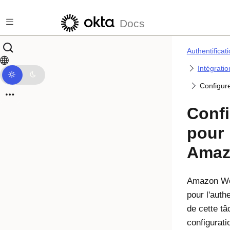
Passer au contenu principal
Docs
Authentificat
Intégrati
Configur
Confi
pour
Amaz
Amazon Wor
pour l'auth
de cette tâ
configurat