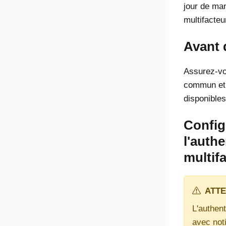
jour de man
multifacteu
Avant
Assurez-vo
commun et 
disponibles
Config
l'authe
multif
ATTE
L'authent
avec not