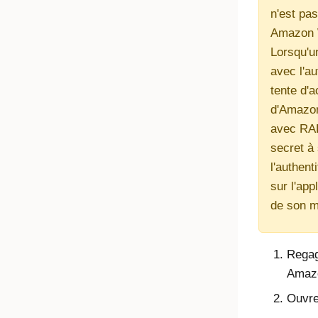
n'est pa
Amazon 
Lorsqu'un
avec l'au
tente d'
d'Amazo
avec RADI
secret à 
l'authent
sur l'ap
de son m
Regag
Amazo
Ouvrez