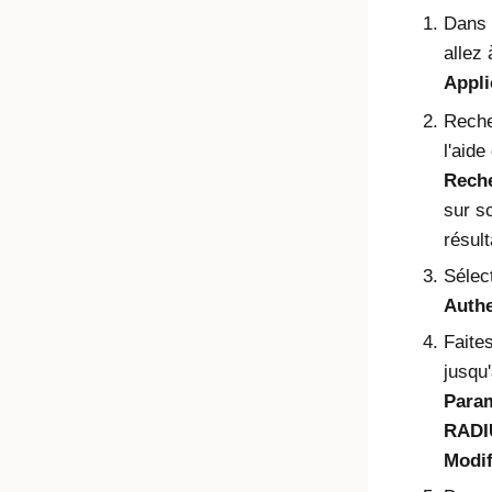
Dans 
allez
Appli
Reche
l'aid
Rech
sur s
résul
Sélect
Authe
Faites
jusqu'
Param
RADI
Modif