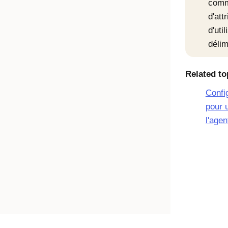
comm
d'att
d'uti
délim
Related to
Confi
pour u
l'age