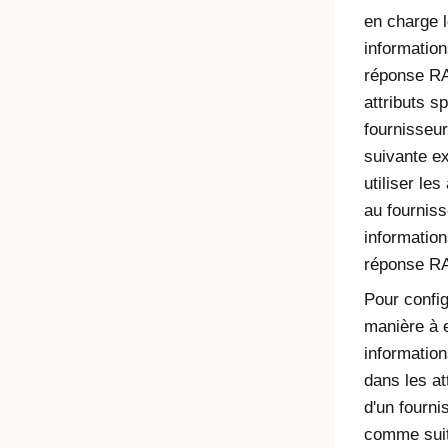
en charge l
informatio
réponse RA
attributs s
fournisseur
suivante e
utiliser les
au fourniss
informatio
réponse R
Pour config
manière à 
informatio
dans les at
d'un fourni
comme suit