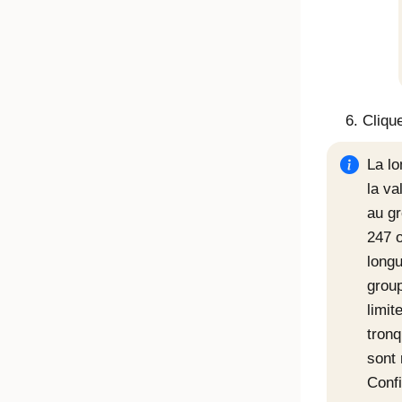
Cliqu
La l
la va
au gr
247 o
long
grou
limit
tronq
sont
Confi