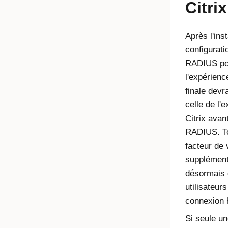
Citri
Après l'inst
configurati
RADIUS pou
l'expérience
finale devra
celle de l'
Citrix avant
RADIUS. To
facteur de 
supplément
désormais
utilisateur
connexion h
Si seule u