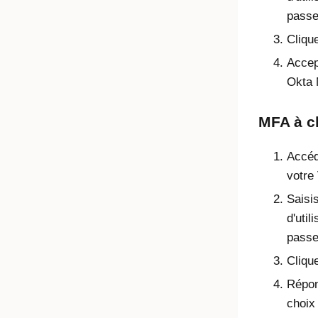
passe
Cliqu
Accep
Okta
MFA à c
Accéd
votre
Saisi
d'util
passe
Cliqu
Répon
choix