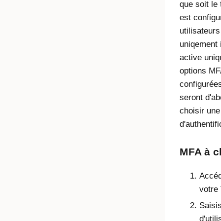
que soit le 
est configu
utilisateur
uniqement 
active uniq
options MF
configurées
seront d'ab
choisir un
d'authentif
MFA à c
Accéd
votre
Saisi
d'util