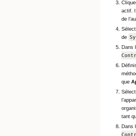
Cliqu
actif. 
de l'au
Sélect
de
Sy
Dans 
Cont
Défini
méthod
que
Ap
Sélect
l'appar
organi
tant q
Dans 
Cont