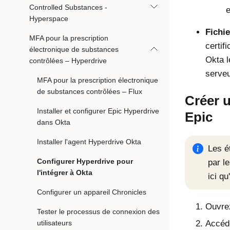
Controlled Substances -
e
Hyperspace
Fichi
MFA pour la prescription
certif
électronique de substances
Okta
l
contrôlées – Hyperdrive
serveu
MFA pour la prescription électronique
de substances contrôlées – Flux
Créer u
Installer et configurer Epic Hyperdrive
Epic
dans Okta
Installer l'agent Hyperdrive Okta
Les é
Configurer Hyperdrive pour
par l
l'intégrer à Okta
ici qu
Configurer un appareil Chronicles
Ouvrez
Tester le processus de connexion des
utilisateurs
Accéde