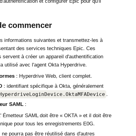
d'authentification et configurer Epic pour qu'il
de commencer
es informations suivantes et transmettez-les à
sentant des services techniques Epic. Ces
 servent à créer un appareil d'authentification
a utilisé avec l'agent
Okta
Hyperdrive.
formes
: Hyperdrive Web, client complet.
D
: identifiant spécifique à
Okta
, généralement
HyperdriveLoginDevice.OktaMFADevice
.
eur SAML
:
' Émetteur SAML doit être « OKTA » et il doit être
nique pour tous les enregistrements E0G.
l ne pourra pas être réutilisé dans d'autres