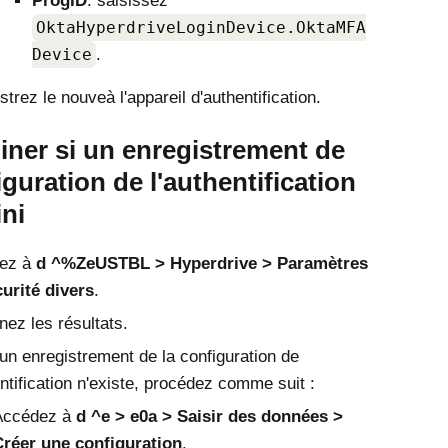
ProgID
: saisissez
OktaHyperdriveLoginDevice.OktaMFA
Device
.
strez le nouveà l'appareil d'authentification.
iner si un enregistrement de
iguration de l'authentification
ini
ez à
d ^%ZeUSTBL
Hyperdrive
Paramètres
urité divers
.
ez les résultats.
un enregistrement de la configuration de
entification n'existe, procédez comme suit :
Accédez à
d ^e
e0a
Saisir des données
Créer une configuration
.