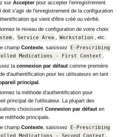
ez sur
Accepter
pour accepter l'enregistrement
Il doit s'agir de l'enregistrement de la configuration
thentification qui vient d'être créé ou vérifié.
ionnez le niveau de configuration de votre choix
stem
,
Service Area
,
Workstation
, etc.
le champ
Contexte
, saisissez
E-Prescribing
rolled Medications - First Context
.
ssez la
connexion par défaut
comme première
e d'authentification pour les utilisateurs en tant
pareil principal
.
ionnez la méthode d'authentification pour
eil principal de l'utilisateur. La plupart des
sations choisissent
Connexion par défaut
en
ue méthode principale.
le champ
Contexte
, saisissez
E-Prescribing
rolled Medications - Second Context
.