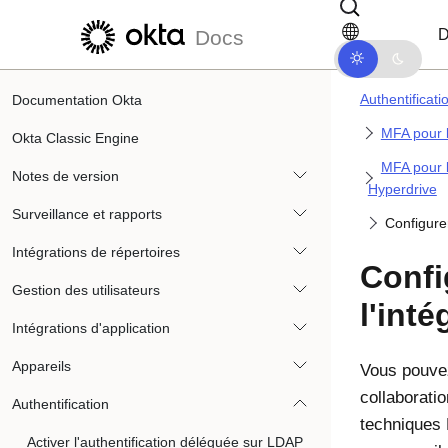
Passer au contenu principal
Passer à la navigation dans les d
D
Docs
Authentificati
Documentation Okta
MFA pour l
Okta Classic Engine
MFA pour l
Notes de version
Hyperdrive
Surveillance et rapports
Configurer
Intégrations de répertoires
Confi
Gestion des utilisateurs
l'inté
Intégrations d'application
Appareils
Vous pouvez
collaborati
Authentification
techniques 
Activer l'authentification déléguée sur LDAP