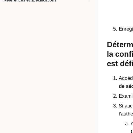
Références et spécifications
Enregi
Déterm
la conf
est déf
Accéd
de séc
Examin
Si auc
l'auth