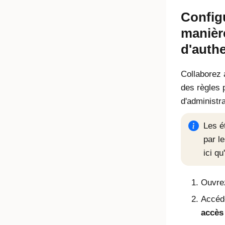
Config
manière
d'authe
Collaborez 
des règles p
d'administra
Les é
par l
ici qu
Ouvrez
Accéd
accès