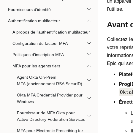
un appareil 
l'utilise.
Fournisseurs d'identité
Authentification multifacteur
Avant 
À propos de l'authentification multifacteur
Collectez l
Configuration du facteur MFA
votre repré
Politiques d'inscription MFA
informations
Epic qui ser
MFA pour les agents tiers
Plate
Agent Okta On-Prem
MFA (anciennement RSA SecurID)
ProgI
Okta
Okta MFA Credential Provider pour
Windows
Émett
L
Fournisseur de MFA Okta pour
Active Directory Federation Services
u
I
MFA pour Electronic Prescribing for