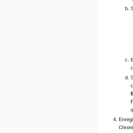
S
E
c
S
c
E
l
q
Enregi
Chroni