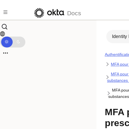
Passer au contenu principal
Docs
Identity
Authentificat
MFA pour 
MFA pour 
substances 
MFA pour 
substances
MFA p
presc