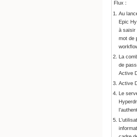
Flux :
Au lanc
Epic Hyp
à saisir
mot de p
workflo
La comb
de pass
Active D
Active D
Le serv
Hyperdri
l'authen
L'utilis
informat
cadre de