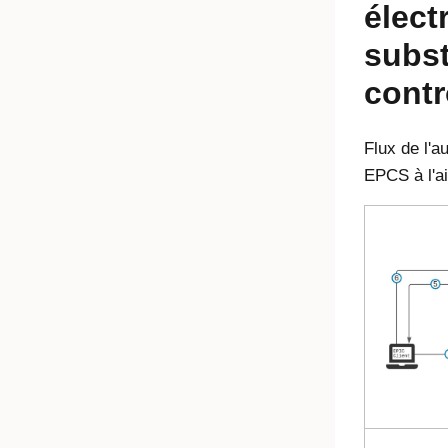
élect
subs
contr
Flux de l'a
EPCS à l'ai