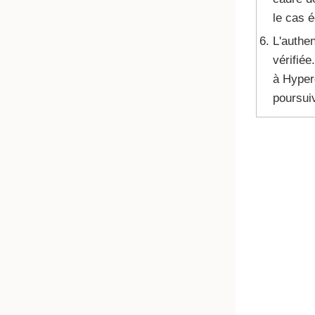
le cas 
L'authen
vérifiée
à Hyperd
poursui