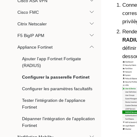
Cisco ASA VPN
Connec
Cisco FMC
corres
privil
Citrix Netscaler
Rende
F5 BigIP APM
RADI
Appliance Fortinet
défini
desso
Ajouter l'app Fortinet Fortigate
(RADIUS)
Configurer la passerelle Fortinet
Configurer les paramètres facultatifs
Tester l'intégration de l'appliance
Fortinet
Dépanner l'intégration de l'application
Fortinet