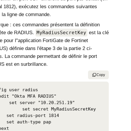
al 1812), exécutez les commandes suivantes
 la ligne de commande.
ue : ces commandes présentent la définition
ète de RADIUS.
MyRadiusSecretKey
est la clé
e pour l"application FortiGate de Fortinet
S) définie dans l'étape 3 de la partie 2 ci-
. La commande permettant de définir le port
 est en surbrillance.
Copy
fig user radius

edit "Okta MFA RADIUS"

    set server "10.20.251.19"

 MyRadiusSecretKey

   set radius-port 1814

   set auth-type pap

ext
