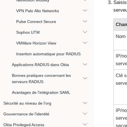
NetMotion Mobility
Saisis
serve
VPN Palo Alto Networks
Pulse Connect Secure
Cha
Sophos UTM
Nom
VMWare Horizon View
Insertion automatique pour RADIUS
IP/n
serve
Applications RADIUS dans Okta
Clé s
Bonnes pratiques concernant les
serveurs RADIUS
serve
Avantages de l'intégration SAML
Sécurité au niveau de l'org
IP/n
Gouvernance de l'identité
serv
Okta Privileged Access
seco