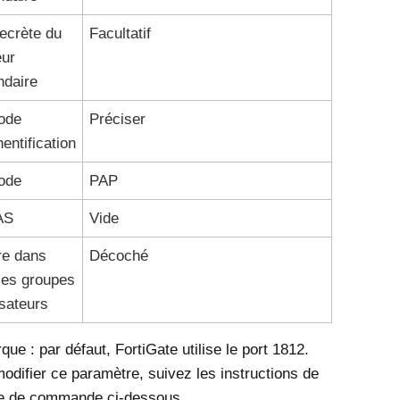
ecrète du
Facultatif
eur
ndaire
ode
Préciser
hentification
ode
PAP
AS
Vide
re dans
Décoché
les groupes
lisateurs
ue : par défaut, FortiGate utilise le port 1812.
odifier ce paramètre, suivez les instructions de
ne de commande ci-dessous.