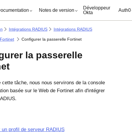
ocuments
Développeur
ocumentation
Notes de version
Auth0
Okta
on
Intégrations RADIUS
Intégrations RADIUS
Fortinet
Configurer la passerelle Fortinet
gurer la passerelle
net
 cette tâche, nous nous servirons de la console
tion basée sur le Web de Fortinet afin d'intégrer
RADIUS.
r un profil de serveur RADIUS