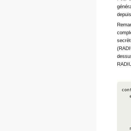
génér
depuis
Remarq
compl
secrèt
(RADIU
dessus
RADIUS
con
   
   
	    set secret
   
   
   n