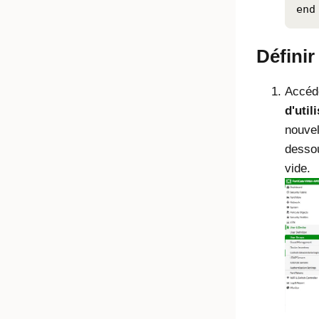
end
Définir
Accéd
d'util
nouvel
desso
vide.