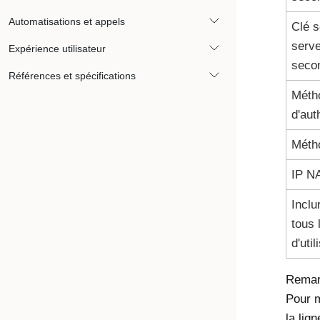
Automatisations et appels
Clé s
serv
Expérience utilisateur
seco
Références et spécifications
Méth
d'aut
Méth
IP N
Inclu
tous 
d'uti
Remarq
Pour m
la lig