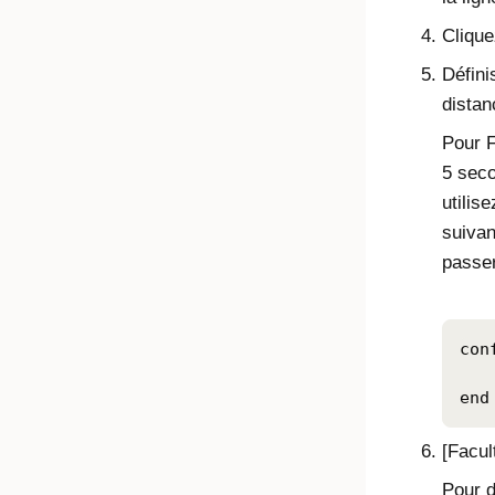
Cliqu
Défini
distan
Pour F
5 seco
utilis
suivan
passer
con
   
end
[Facul
Pour d