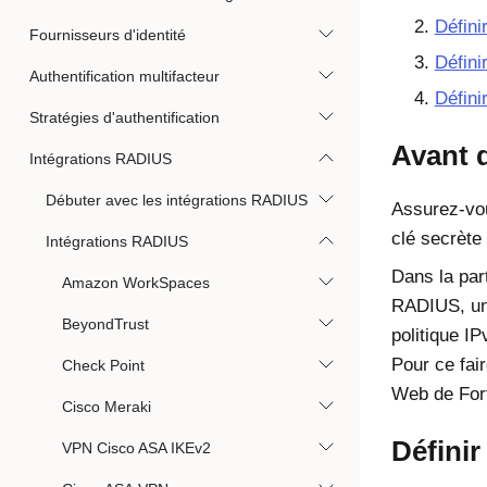
Défini
Fournisseurs d'identité
Défini
Authentification multifacteur
Défini
Stratégies d'authentification
Avant 
Intégrations RADIUS
Débuter avec les intégrations RADIUS
Assurez-vou
clé secrète
Intégrations RADIUS
Dans la part
Amazon WorkSpaces
RADIUS, un
BeyondTrust
politique IP
Pour ce fair
Check Point
Web de Fort
Cisco Meraki
Définir
VPN Cisco ASA IKEv2