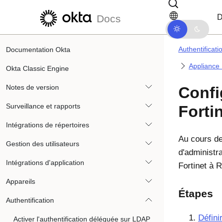
Passer au contenu principal
Passer à la navigation dans les d
D
Docs
Authentificati
Documentation Okta
Appliance 
Okta Classic Engine
Notes de version
Confi
Surveillance et rapports
Forti
Intégrations de répertoires
Au cours de
Gestion des utilisateurs
d'administra
Intégrations d'application
Fortinet à 
Appareils
Étapes
Authentification
Défini
Activer l'authentification déléguée sur LDAP