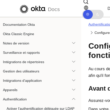
Passer au contenu principal
Passer à la navigation dans les d
D
Docs
Authentificati
Documentation Okta
Configure
Okta Classic Engine
Notes de version
Confi
Surveillance et rapports
fonct
Intégrations de répertoires
Au cours de
Gestion des utilisateurs
afin qu'il 
Intégrations d'application
Avant 
Appareils
Authentification
Assurez-vou
Activer l'authentification déléguée sur LDAP
Dans votre 