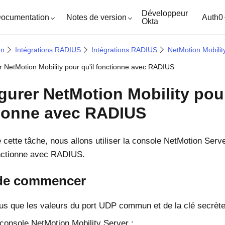
ocuments
Développeur
ocumentation
Notes de version
Auth0
Okta
on
Intégrations RADIUS
Intégrations RADIUS
NetMotion Mobilit
r NetMotion Mobility pour qu'il fonctionne avec RADIUS
gurer NetMotion Mobility pour
ionne avec RADIUS
 cette tâche, nous allons utiliser la console NetMotion Serv
fonctionne avec RADIUS.
de commencer
s que les valeurs du port UDP commun et de la clé secrète 
console NetMotion Mobility Server :