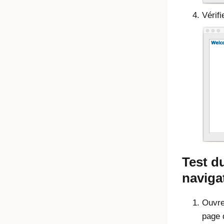
Vérif
Test d
naviga
Ouvre
page 