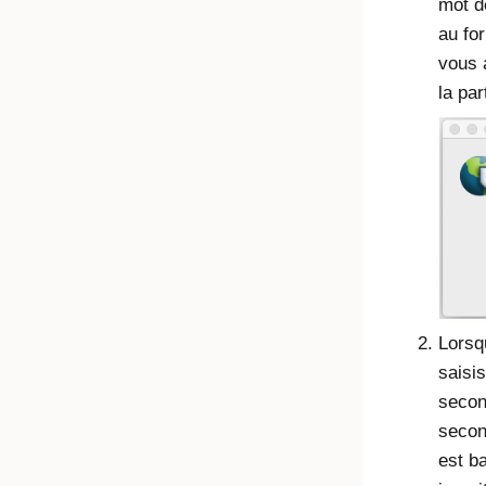
mot de
au fo
vous 
la pa
Lorsqu
saisi
secon
secon
est ba