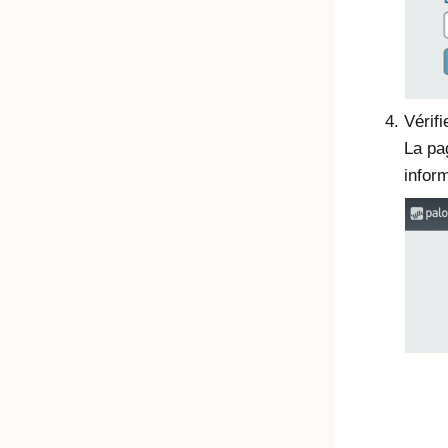
Vérif
La pa
inform