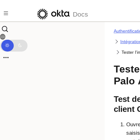
Passer au contenu principal
Docs
Authentificat
Intégrati
Tester l'
Teste
Palo 
Test de
client
Ouvre
saisis