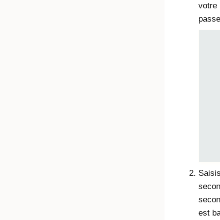
votre 
passe
Saisi
secon
secon
est ba