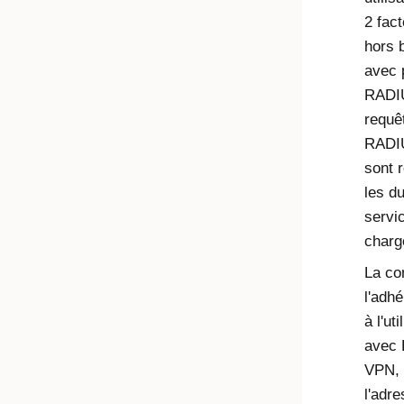
2 fact
hors 
avec 
RADIU
requê
RADIUS
sont r
les d
servi
charg
La co
l'adh
à l'ut
avec 
VPN, 
l'adre