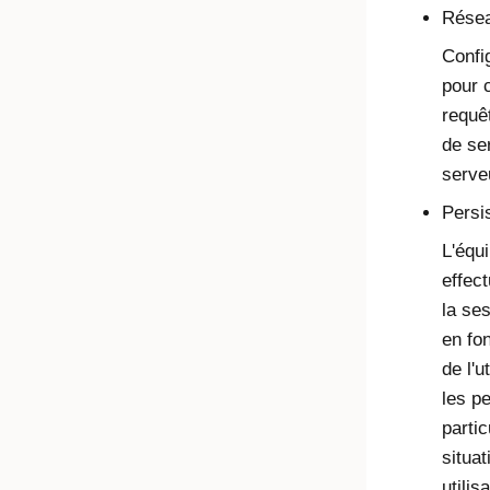
Résea
Config
pour 
requê
de se
serveu
Persi
L'équi
effect
la se
en fon
de l'u
les p
parti
situat
utilis