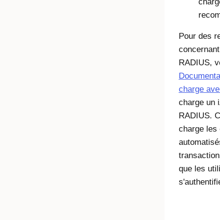
charg
recom
Pour des r
concernant 
RADIUS, ve
Documentat
charge av
charge un 
RADIUS. Ce
charge les 
automatisés
transaction
que les uti
s'authentifi