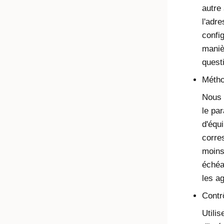
autre
l'adre
config
manièr
quest
Métho
Nous 
le pa
d'équ
corre
moins
échéan
les a
Contrô
Utilis