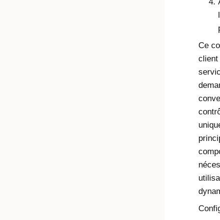
Ce co
clien
servi
deman
conve
contrô
unique
princi
compo
néces
utili
dynam
Config