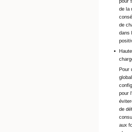
pour 
de la
conséc
de ch
dans 
positi
Haute 
charg
Pour u
globa
confi
pour l
éviter
de déf
consu
aux fo