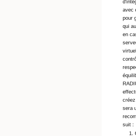
d'inté
avec 
pour 
qui au
en ca
serve
virtue
contrô
respec
équili
RADIU
effect
créez
sera u
reco
suit :