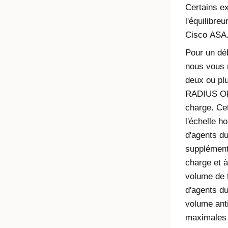
Certains e
l'équilibre
Cisco ASA
Pour un déb
nous vous
deux ou pl
RADIUS Okt
charge. Ce
l'échelle ho
d'agents d
supplémenta
charge et à
volume de 
d'agents d
volume anti
maximales 