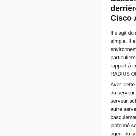
derriè
Cisco
Il s'agit d
simple. Il e
environnem
particulier
rapport à c
RADIUS Okta
Avec cette
du serveur
serveur act
autre serv
basculement
plafonné s
agent du s