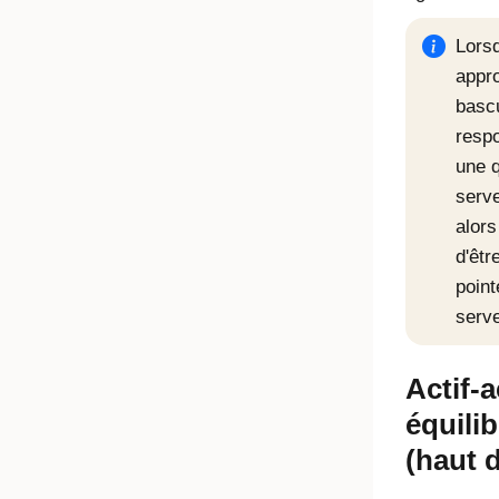
Lors
appro
bascu
respo
une q
serv
alors
d'êtr
point
serv
Actif-a
équili
(haut d