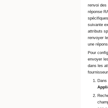
renvoi des 
réponse RAD
spécifiques
suivante ex
attributs s
renvoyer l
une répon
Pour config
envoyer le
dans les at
fournisseu
Dans 
Appli
Recher
cham