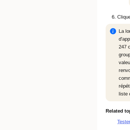
Cliqu
La lo
d'app
247 o
group
valeu
renv
comm
répét
liste
Related to
Teste