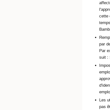
affec
l'app
cette 
temps,
Bamb
Rempl
par d
Par e
suit 
Imposs
emplo
appro
d'iden
emplo
Les u
pas ê