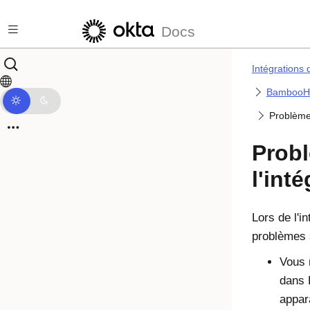
Passer au contenu principal
Docs
Intégrations 
Bamboo
Problème
Prob
l'int
Lors de l'
problèmes 
Vous 
dans 
appara