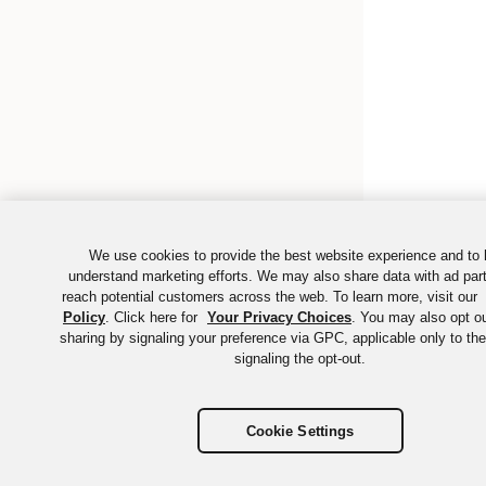
We use cookies to provide the best website experience and to 
understand marketing efforts. We may also share data with ad par
reach potential customers across the web. To learn more, visit our
Policy
. Click here for
Your Privacy Choices
. You may also opt ou
©
2026
Okta, Inc. Tous droits réservés. Les différentes
sharing by signaling your preference via GPC, applicable only to th
marques sont la propriété de leurs détenteurs respectifs.
signaling the opt-out.
Cookie Settings