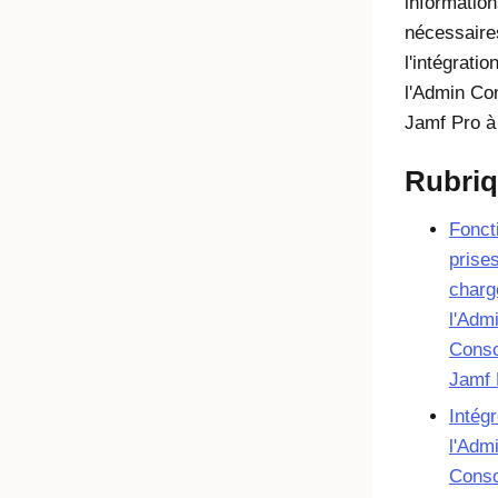
informatio
nécessaire
l'intégratio
l'Admin Co
Jamf Pro 
Rubri
Fonct
prise
charg
l'Adm
Conso
Jamf 
Intégr
l'Adm
Conso