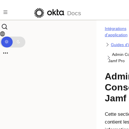
Passer au contenu principal
Docs
Intégrations
d'application
Guides d'
Admin Co
Jamf Pro
Admi
Cons
Jamf
Cette secti
contient le