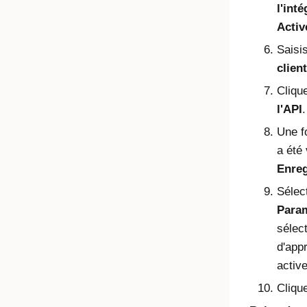
l'int
Activ
Saisi
client
Cliqu
l'API
.
Une f
a été
Enreg
Sélec
Para
sélect
d'app
active
Cliqu