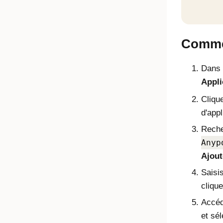
Commen
Dans 
Appli
Cliqu
d'appl
Reche
Anyp
Ajout
Saisis
cliqu
Accéd
et sé