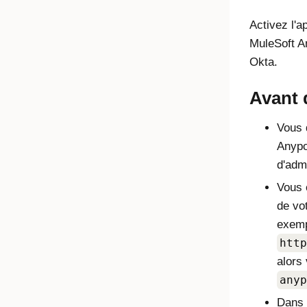
Activez l'a
MuleSoft A
Okta
.
Avant
Vous 
Anypo
d'admi
Vous 
de vo
exemp
http
alors
anyp
Dans