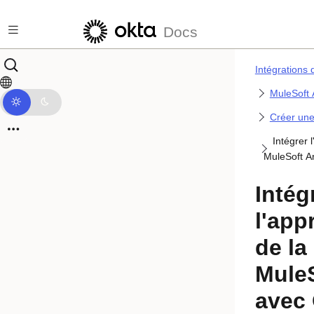
Passer au contenu principal
Docs
Intégrations 
MuleSoft 
Créer une
Intégrer 
MuleSoft A
Intég
l'app
de la
MuleS
avec