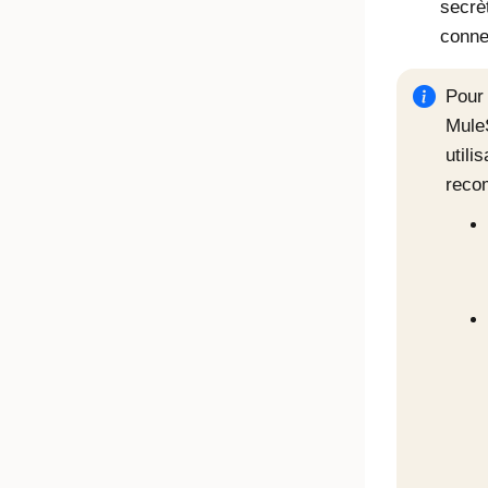
secrèt
conne
Pour 
Mule
utili
reco