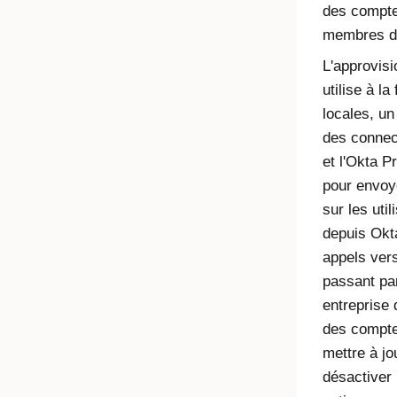
des compte
membres de
L'approvis
utilise à la
locales, u
des connec
et l'
Okta Pr
pour envoy
sur les util
depuis
Okt
appels vers
passant par
entreprise 
des comptes
mettre à jou
désactiver 