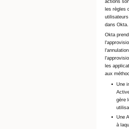
actions so
les règles 
utilisateur
dans
Okta
.
Okta
prend
l'approvisi
l'annulatio
l'approvis
les applica
aux méthod
Une i
Activ
gère 
utilis
Une A
à laq