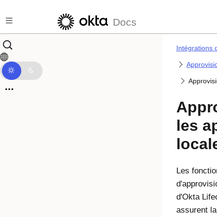
Passer au contenu principal
Docs
Intégrations 
Approvis
Approvisi
Appr
les a
local
Les fonctio
d'approvis
d'Okta Lif
assurent l