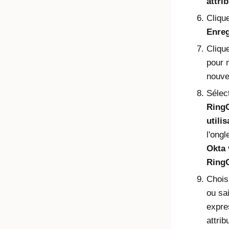
attri
Cliqu
Enreg
Cliqu
pour 
nouve
Sélect
RingC
utili
l'ongl
Okta 
RingC
Chois
ou sa
expre
attri