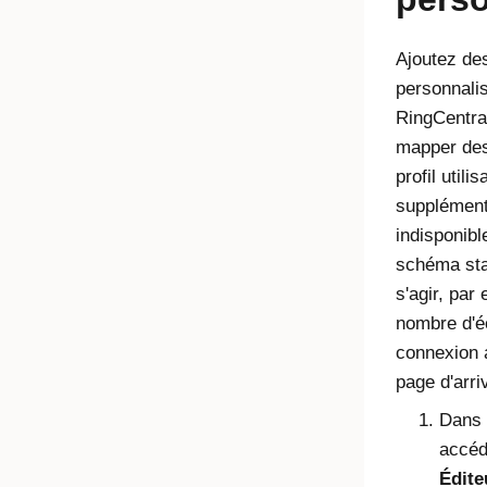
Ajoutez des
personnalis
RingCentra
mapper des
profil utilis
supplément
indisponibl
schéma sta
s'agir, par
nombre d'é
connexion a
page d'arri
Dans l
accé
Édite