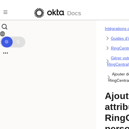
Passer au contenu principal
Docs
Intégrations 
Guides d'
RingCentr
Gérer votr
RingCentral
Ajouter d
RingCentra
Ajout
attri
RingC
perso