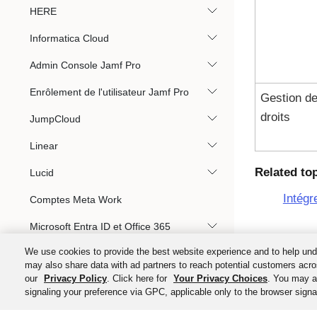
HERE
Informatica Cloud
Admin Console Jamf Pro
Enrôlement de l'utilisateur Jamf Pro
Gestion d
droits
JumpCloud
Linear
Related to
Lucid
Intégr
Comptes Meta Work
Microsoft Entra ID et Office 365
We use cookies to provide the best website experience and to help und
Microsoft SharePoint (version locale)
may also share data with ad partners to reach potential customers acro
our
Privacy Policy
. Click here for
Your Privacy Choices
. You may al
Mimecast Personal Portal version 3
signaling your preference via GPC, applicable only to the browser signal
Moodle