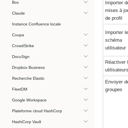
Box
Importer d
mises à jo
Claude
de profil
Instance Confluence locale
Importer l
Coupa
schéma
CrowdStrike
utilisateur
DocuSign
Réactiver 
Dropbox Business
utilisateur
Recherche Elastic
Envoyer d
FleetDM
groupes
Google Workspace
Plateforme cloud HashCorp
HashiCorp Vault