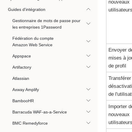
nouveaux
Guides d'intégration
utilisateur
Gestionnaire de mots de passe pour
les entreprises 1Password
Fédération du compte
Amazon Web Service
Envoyer d
Appspace
mises à jo
de profil
Artifactory
Transférer
Atlassian
désactivat
Axway Amplify
de l'utilisa
BambooHR
Importer d
Barracuda WAF-as-a-Service
nouveaux
utilisateur
BMC Remedyforce