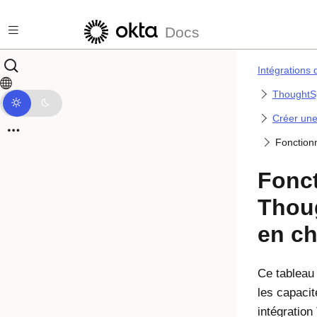
Passer au contenu principal
Docs
Intégrations 
ThoughtS
Créer une
Fonction
Fonct
Thou
en c
Ce tableau 
les capaci
intégration