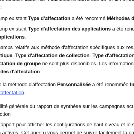
:
amp existant
Type d'affectation
a été renommé
Méthodes d'
amp existant
Type d'affectation des applications
a été re
pplications
.
amps relatifs aux méthode d'affectation spécifiques aux re
itique
,
Type d'affectation de collection
,
Type d'affectatio
ctation de groupe
ne sont plus disponibles. Les informatio
des d'affectation
.
e la méthode d'affectation
Personnalisée
a été renommée
I
affectation
.
ilité générale du rapport de synthèse sur les campagnes ac
ction
 rapport pour afficher les configurations de haut niveau et 
on actives. Cet aperçu vous permet de suivre facilement la pr