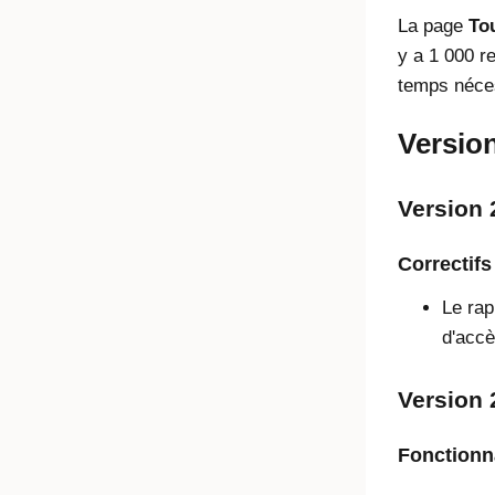
La page
To
y a 1 000 r
temps néces
Versio
Version 
Correctifs
Le rap
d'acc
Version 
Fonctionna