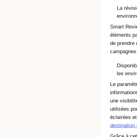
La révis
environn
Smart Revie
éléments pa
de prendre 
campagnes 
Disponib
les envi
Le paramèt
informations
une visibil
utilisées po
éclairées e
destination 
Grâce à cet