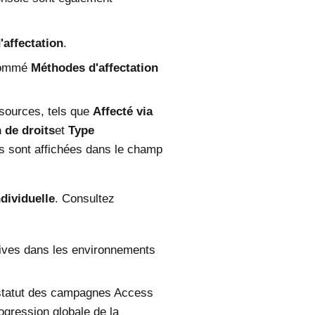
affectation
.
nommé
Méthodes d'affectation
ssources, tels que
Affecté via
n de droits
et
Type
ns sont affichées dans le champ
ndividuelle
. Consultez
tives dans les environnements
le statut des campagnes Access
ogression globale de la