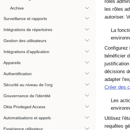
rôles admin
Archive
les rôles ad
autoriser. V
Surveillance et rapports
Intégrations de répertoires
La foncti
environn
Gestion des utilisateurs
Configurez
Intégrations d'application
bénéficier 
Appareils
justificatio
décisions d
Authentification
adapter l'e
Sécurité au niveau de l'org
Créer des 
Gouvernance de l'identité
Les acti
Okta Privileged Access
environn
Automatisations et appels
Utilisez l'é
requêtes gé
Expérience utilisateur