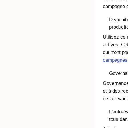
campagne en
Disponib
producti
Utilisez ce
actives. Cet
qui n'ont p
campagnes 
Governan
Governance 
et à des re
de la révoc
L'auto-é
tous dan