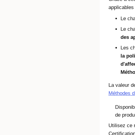
applicables 
Le ch
Le ch
des a
Les ch
la pol
d'affe
Métho
La valeur d
Méthodes d'
Disponib
de produ
Utilisez ce
Certificati