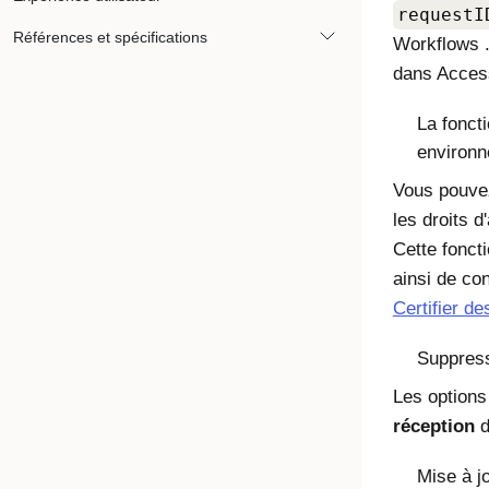
requestI
Références et spécifications
Workflows .
dans Acces
La foncti
environn
Vous pouvez
les droits 
Cette fonct
ainsi de co
Certifier d
Suppress
Les option
réception
d
Mise à j