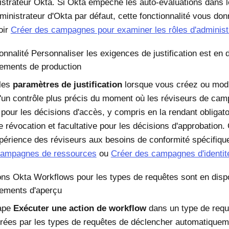
istrateur Okta. Si Okta empêche les auto-évaluations dans 
ministrateur d'Okta par défaut, cette fonctionnalité vous donn
oir
Créer des campagnes pour examiner les rôles d'administ
onnalité Personnaliser les exigences de justification est en 
ements de production
 les
paramètres de justification
lorsque vous créez ou modi
d'un contrôle plus précis du moment où les réviseurs de cam
n pour les décisions d'accès, y compris en la rendant obligat
e révocation et facultative pour les décisions d'approbation
xpérience des réviseurs aux besoins de conformité spécifiqu
campagnes de ressources
ou
Créer des campagnes d'identit
ons Okta Workflows pour les types de requêtes sont en dispo
ements d'aperçu
tape
Exécuter une action de workflow
dans un type de requ
rées par les types de requêtes de déclencher automatiqueme