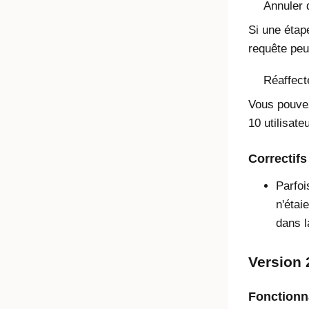
Annuler 
Si une étap
requête peuv
Réaffect
Vous pouvez
10 utilisat
Correctifs
Parfoi
n'étai
dans l
Version 
Fonctionna