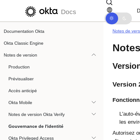
Passer au contenu principal
Passer à la navigation dans les d
D
Docs
Notes de vers
Documentation Okta
Okta Classic Engine
Notes
Notes de version
Version
Production
Prévisualiser
Version 
Accès anticipé
Fonctionna
Okta Mobile
L'auto-é
Notes de version Okta Verify
les envi
Gouvernance de l'identité
Autorisez o
Okta Privileged Access