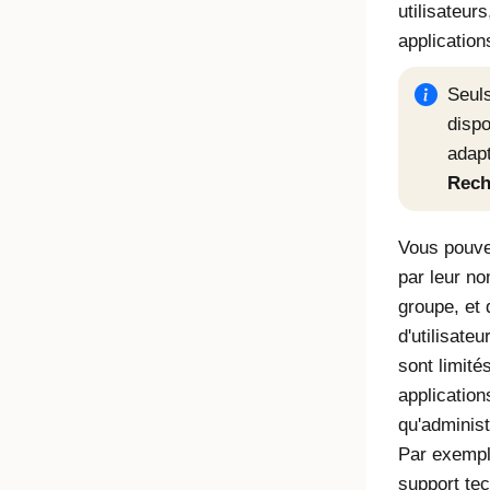
utilisateur
application
Seuls
disp
adapt
Rech
Vous pouve
par leur n
groupe, et 
d'utilisate
sont limité
application
qu'administ
Par exempl
support tec