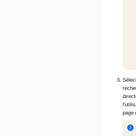
Sélec
reche
direct
l'util
page d