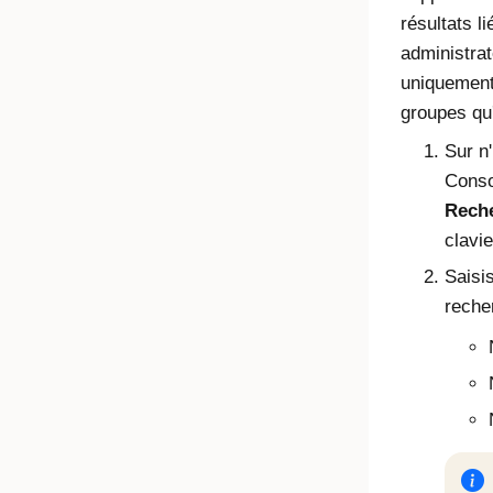
résultats l
administra
uniquement 
groupes qu'
Sur n'
Conso
Rech
clavi
Saisis
reche