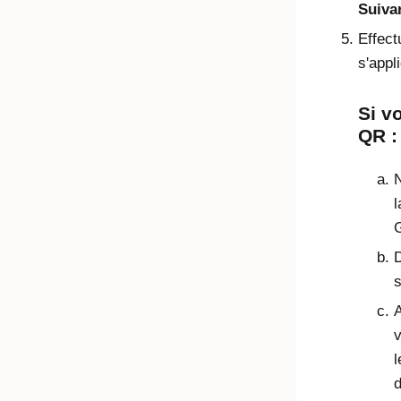
Suiva
Effect
s'appl
Si v
QR :
N
l
G
s
v
l
d