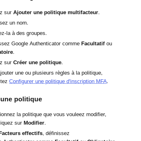
ez sur
Ajouter une politique multifacteur
.
ssez un nom.
ez-la à des groupes.
issez
Google Authenticator
comme
Facultatif
ou
atoire
.
ez sur
Créer une politique
.
jouter une ou plusieurs règles à la politique,
ltez
Configurer une politique d'inscription MFA
.
 une politique
ionnez la politique que vous vouleez modifier,
liquez sur
Modifier
.
Facteurs effectifs
, définissez