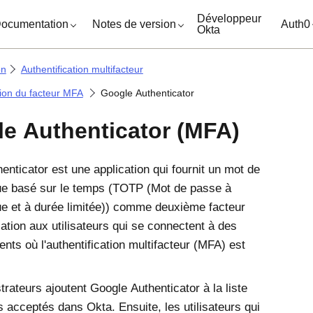
ocuments
Développeur
ocumentation
Notes de version
Auth0
Okta
on
Authentification multifacteur
ion du facteur MFA
Google Authenticator
e Authenticator (MFA)
enticator
est une application qui fournit un mot de
ue basé sur le temps (TOTP (Mot de passe à
e et à durée limitée)) comme deuxième facteur
cation aux utilisateurs qui se connectent à des
nts où l'authentification multifacteur (MFA) est
trateurs ajoutent
Google Authenticator
à la liste
rs acceptés dans
Okta
. Ensuite, les utilisateurs qui