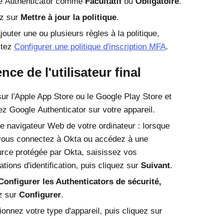
 Authenticator
comme
Facultatif
ou
Obligatoire
.
ez sur
Mettre à jour la politique
.
jouter une ou plusieurs règles à la politique,
ltez
Configurer une politique d'inscription MFA
.
nce de l'utilisateur final
sur l'Apple App Store ou le Google Play Store et
lez
Google Authenticator
sur votre appareil.
e navigateur Web de votre ordinateur : lorsque
vous connectez à
Okta
ou accédez à une
urce protégée par
Okta
, saisissez vos
ations d'identification, puis cliquez sur
Suivant
.
Configurer les Authenticators de sécurité,
z sur
Configurer
.
ionnez votre type d'appareil, puis cliquez sur