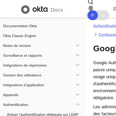
Passer au contenu principal
Passer à la navigation dans les d
D
Docs
Authentificati
Documentation Okta
Configurat
Okta Classic Engine
Notes de version
Googl
Surveillance et rapports
Google Auth
Intégrations de répertoires
passe uniq
Gestion des utilisateurs
usage uniqu
d'authentifi
Intégrations d'application
environneme
Appareils
obligatoire.
Authentification
Les adminis
des facteu
Activer l'authentification déléguée sur LDAP