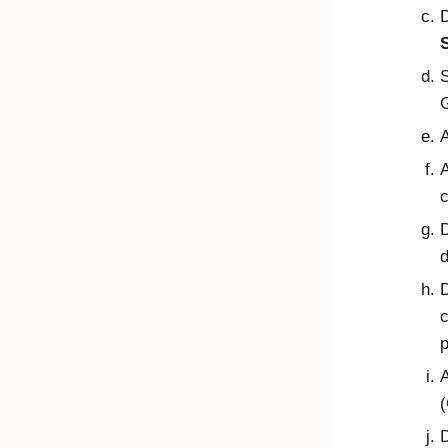
D
S
G
A
c
d
c
(
D