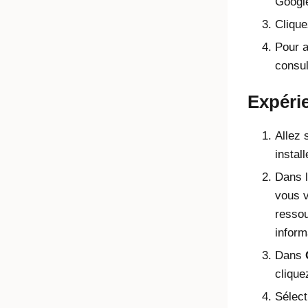
Google
Cliqu
Pour a
consu
Expérie
Allez 
instal
Dans l
vous 
resso
inform
Dans
clique
Sélect