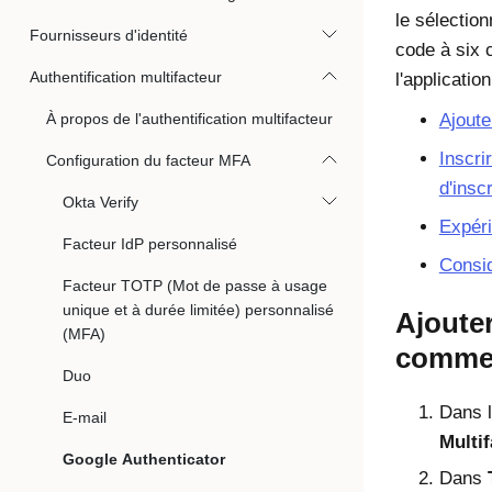
le sélection
Fournisseurs d'identité
code à six c
Authentification multifacteur
l'applicatio
À propos de l'authentification multifacteur
Ajout
Inscri
Configuration du facteur MFA
d'insc
Okta Verify
Expéri
Facteur IdP personnalisé
Consid
Facteur TOTP (Mot de passe à usage
unique et à durée limitée) personnalisé
Ajoute
(MFA)
comme 
Duo
Dans l
E-mail
Multif
Google Authenticator
Dans