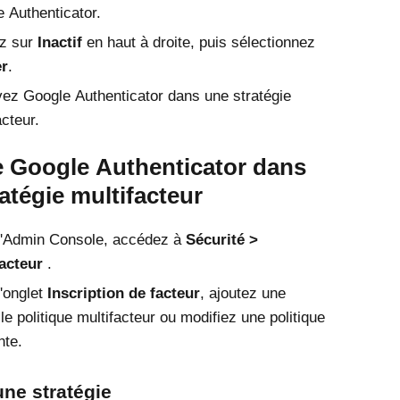
 Authenticator
.
ez sur
Inactif
en haut à droite, puis sélectionnez
er
.
ivez
Google Authenticator
dans une stratégie
acteur.
e
Google Authenticator
dans
atégie multifacteur
'
Admin Console
, accédez à
Sécurité
acteur
.
'onglet
Inscription de facteur
, ajoutez une
le politique multifacteur ou modifiez une politique
nte.
une stratégie