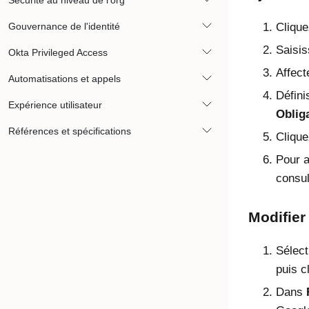
Sécurité au niveau de l'org
Gouvernance de l'identité
Cliqu
Saisi
Okta Privileged Access
Affect
Automatisations et appels
Défin
Expérience utilisateur
Oblig
Références et spécifications
Cliqu
Pour a
consu
Modifier
Sélect
puis c
Dans