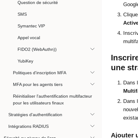
Question de sécurité
Google
SMS
Cliqu
Activ
Symantec VIP
Inscr
Appel vocal
multif
FIDO2 (WebAuthn))
Inscrir
YubiKey
une str
Politiques d'inscription MFA
Dans l
MFA pour les agents tiers
Multif
Réinitialiser l'authentification multifacteur
Dans l
pour les utilisateurs finaux
nouvel
Stratégies d'authentification
exista
Intégrations RADIUS
Ajouter 