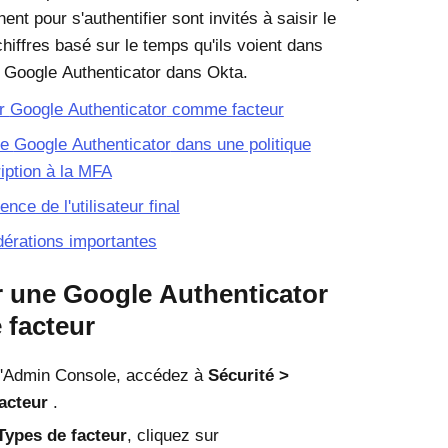
nent pour s'authentifier sont invités à saisir le
hiffres basé sur le temps qu'ils voient dans
n
Google Authenticator
dans
Okta
.
er
Google Authenticator
comme facteur
re
Google Authenticator
dans une politique
ription à la MFA
ence de l'utilisateur final
érations importantes
r une
Google Authenticator
facteur
'
Admin Console
, accédez à
Sécurité
acteur
.
Types de facteur
, cliquez sur