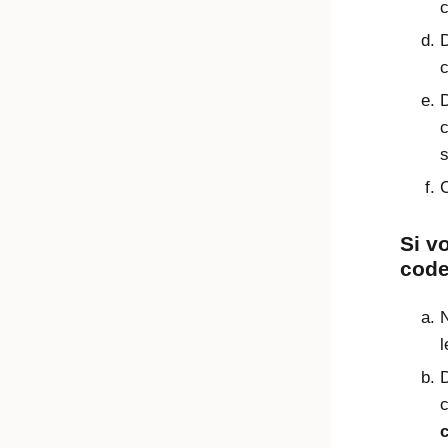
D
c
c
s
C
Si v
code
N
l
D
c