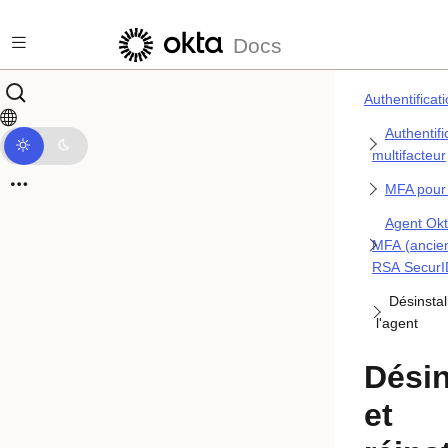
Passer au contenu principal
Docs
Authentificat
Authentifi
multifacteur
MFA pour 
Agent Ok
MFA (ancie
RSA SecurI
Désinstall
l'agent
Désin
et