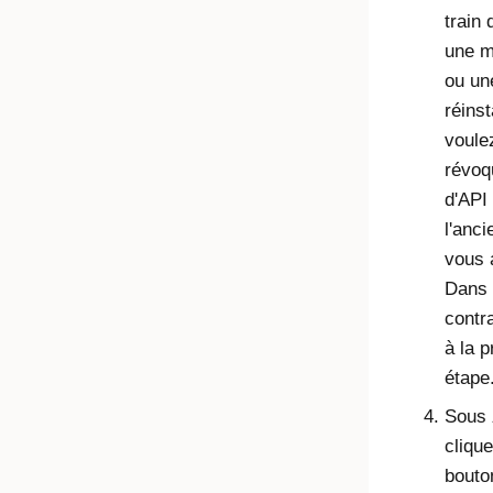
train 
une m
ou un
réinst
voule
révoqu
d'API
l'anci
vous 
Dans 
contr
à la 
étape
Sous
clique
bout