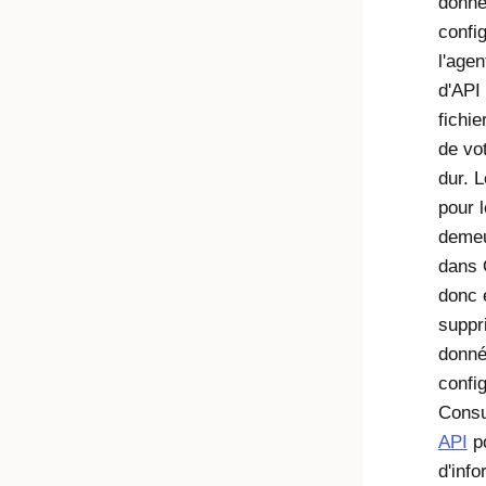
donné
confi
l'agen
d'API 
fichie
de vo
dur. L
pour 
demeu
dans
donc 
suppr
donné
config
Cons
API
po
d'info