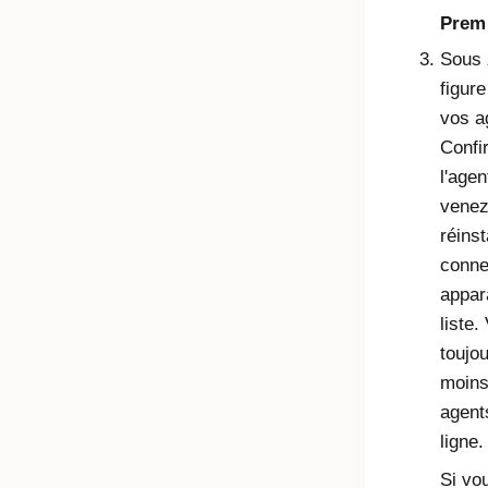
Prem
Sous
figure
vos a
Confi
l'age
venez
réinst
conne
appar
liste.
toujo
moins
agent
ligne.
Si vo