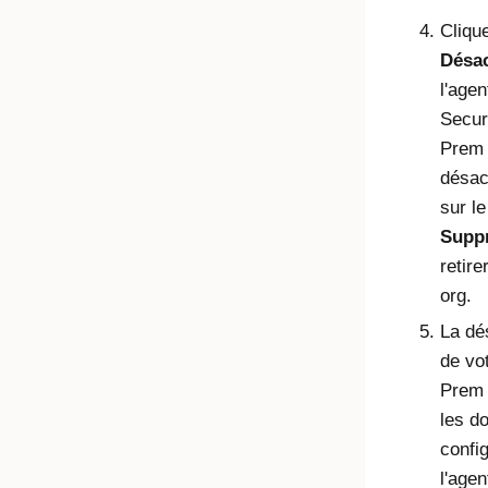
Cliqu
Désac
l'age
Secur
Prem
désac
sur l
Supp
retire
org.
La dés
de vo
Prem 
les d
confi
l'agen