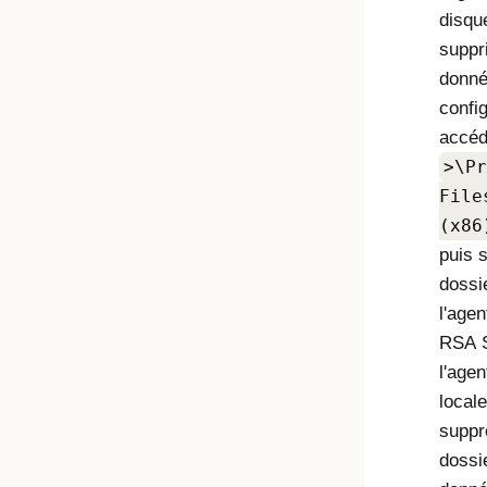
disqu
suppr
donné
config
accéd
>\Pr
File
(x86
puis 
dossi
l'agen
RSA S
l'age
local
suppr
dossie