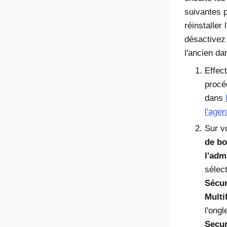
suivantes 
réinstaller 
désactivez
l'ancien d
Effec
procé
dans
l'agen
Sur v
de bo
l'adm
sélec
Sécur
Multi
l'ongl
Secu