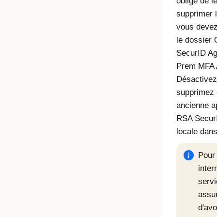
obligé de le
supprimer l
vous devez
le dossier
SecurID Ag
Prem MFA 
Désactivez
supprimez 
ancienne ap
RSA Secur
locale dan
Pour 
inter
servi
assu
d'avo