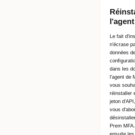
Réinsta
l'agent
Le fait d'in
n'écrase pa
données d
configurati
dans les d
l'agent de 
vous souha
réinstaller 
jeton d'API
vous d'abo
désinstalle
Prem MFA.
ensuite les