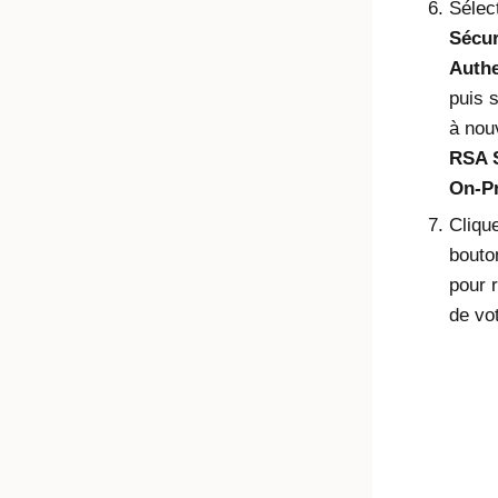
Sélec
Sécur
Authe
puis 
à nou
RSA S
On-P
Clique
bout
pour r
de vo