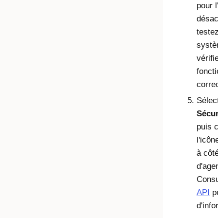
pour l
désac
teste
systè
vérifie
fonct
corre
Sélec
Sécur
puis 
l'icôn
à côté
d'age
Cons
API
po
d'info