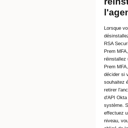
réinst
l'age
Lorsque vo
désinstalle
RSA Secur
Prem MFA,
réinstallez
Prem MFA,
décider si 
souhaitez 
retirer l'an
d'API
Okta
système. S
effectuez 
niveau, vou