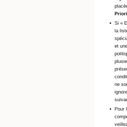
placée
Prior
Si « 
la lis
spéci
et une
politi
plusi
prése
condi
ne so
ignore
suiva
Pour 
compo
veille