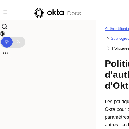
Passer au contenu principal
Docs
Authentificat
Stratégies
Politique
Polit
d'aut
d'Okt
Les politiq
Okta
pour c
paramètres 
autres, la 