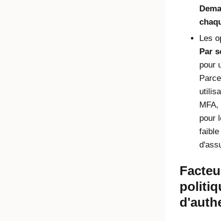
Deman
chaqu
Les o
Par s
pour u
Parce
utilis
MFA, 
pour l
faible
d'ass
Facteu
politi
d'authe