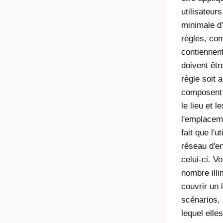
utilisateur
minimale d
règles, com
contiennent
doivent êtr
règle soit 
composent 
le lieu et 
l'emplacem
fait que l'u
réseau d'e
celui-ci. V
nombre illi
couvrir un 
scénarios, 
lequel elle