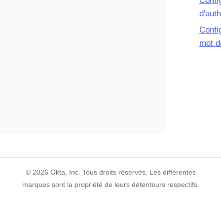
Confi
d'auth
Confi
mot d
©
2026
Okta, Inc. Tous droits réservés. Les différentes
marques sont la propriété de leurs détenteurs respectifs.