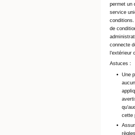
permet un d
service un
conditions.
de conditio
administrat
connecte de
l'extérieur
Astuces :
Une po
aucun
appli
avert
qu'au
cette 
Assur
règles