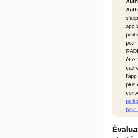
Auth
Auth
s'app
appl
polit
pour 
RADI
être 
cadre
l'app
plus 
cons
polit
pour 
Évalua