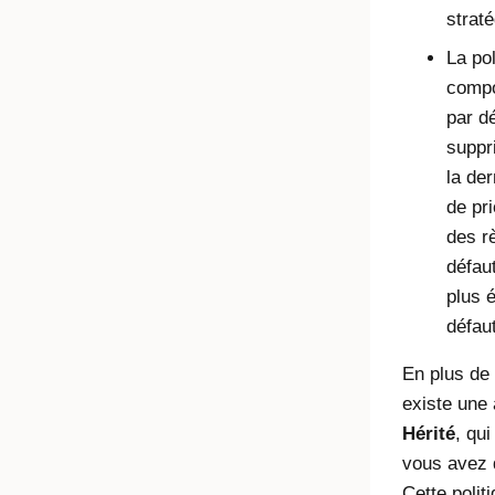
straté
La pol
compo
par dé
suppri
la der
de pri
des rè
défaut
plus é
défaut
En plus de l
existe une 
Hérité
, qui
vous avez 
Cette politi