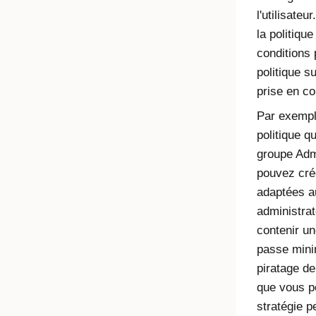
l'utilisate
la politiqu
conditions 
politique su
prise en c
Par exempl
politique q
groupe Adm
pouvez cré
adaptées a
administrat
contenir u
passe minim
piratage d
que vous po
stratégie p