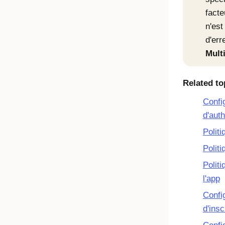
facte
n'est
d'err
Mult
Related to
Confi
d'auth
Politi
Polit
Politi
l'app
Confi
d'ins