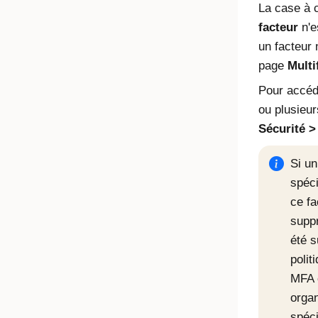
La case à 
facteur
n'e
un facteur 
page
Multi
Pour accéde
ou plusieur
Sécurité
Si un
spéci
ce fa
suppr
été s
polit
MFA e
organ
spéci