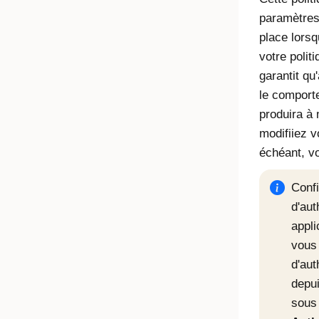
paramètres
place lors
votre politi
garantit q
le comport
produira à
modifiiez v
échéant, v
Confi
d'aut
appli
vous 
d'aut
depui
sou