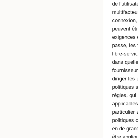
de l'utilisat
multifacteu
connexion,
peuvent êt
exigences 
passe, les 
libre-servi
dans quelle
fournisseur
diriger les 
politiques
règles, qui
applicables
particulie
politiques 
en de gran
être appli