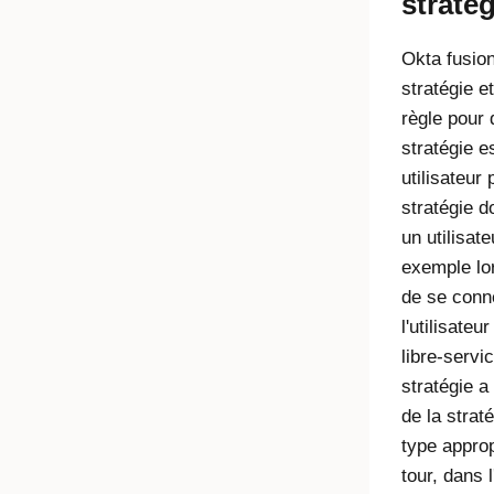
straté
Okta
fusion
stratégie e
règle pour 
stratégie e
utilisateur 
stratégie d
un utilisate
exemple lor
de se conn
l'utilisate
libre-servi
stratégie a
de la strat
type approp
tour, dans l