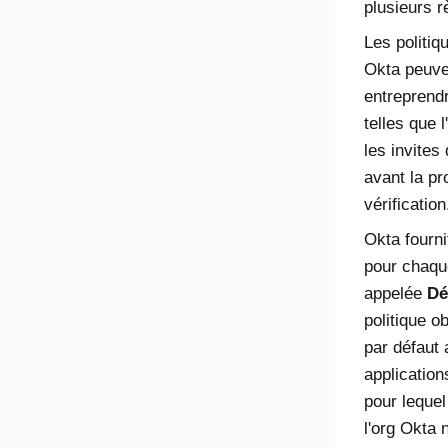
plusieurs r
Les politiq
Okta
peuven
entreprendr
telles que l
les invites 
avant la pr
vérification
Okta
fourni
pour chaque
appelée
Dé
politique ob
par défaut 
applications
pour lequel
l'org
Okta
n