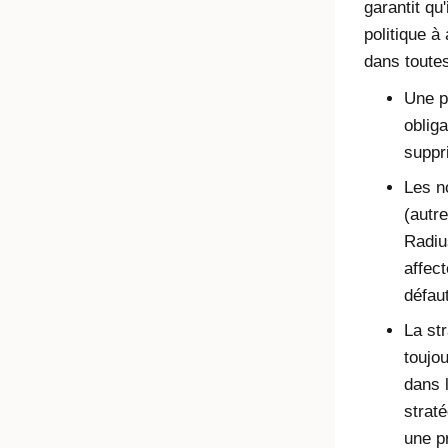
garantit qu'
politique à 
dans toutes
Une po
obliga
suppr
Les n
(autr
Radiu
affect
défaut
La str
toujou
dans l
straté
une pr