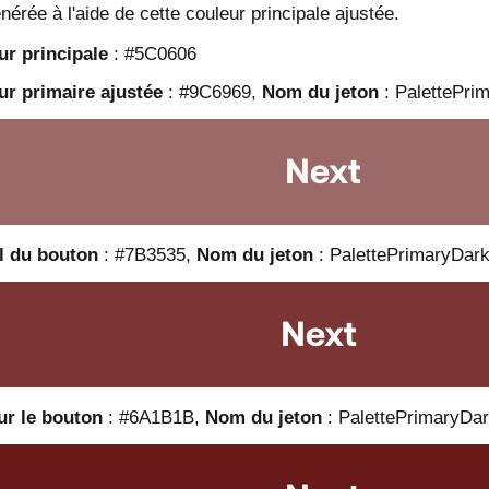
nérée à l'aide de cette couleur principale ajustée.
ur principale
: #5C0606
ur primaire ajustée
: #9C6969,
Nom du jeton
: PalettePri
l du bouton
: #7B3535,
Nom du jeton
: PalettePrimaryDar
ur le bouton
: #6A1B1B,
Nom du jeton
: PalettePrimaryDar