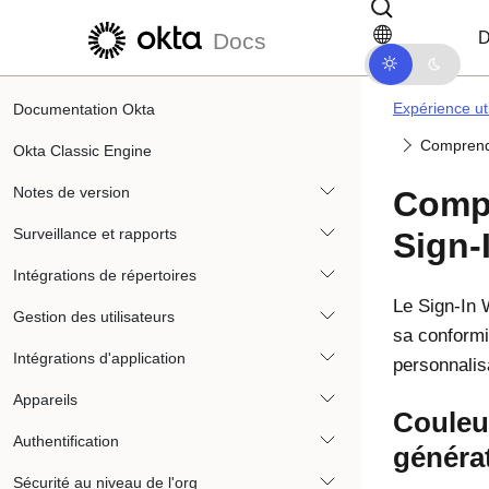
Passer au contenu principal
Passer à la navigation dans les d
D
Docs
Expérience uti
Documentation Okta
Comprendr
Okta Classic Engine
Notes de version
Compr
Surveillance et rapports
Sign-
Intégrations de répertoires
Le Sign-In 
Gestion des utilisateurs
sa conformi
Intégrations d'application
personnalis
Appareils
Couleur
Authentification
généra
Sécurité au niveau de l'org