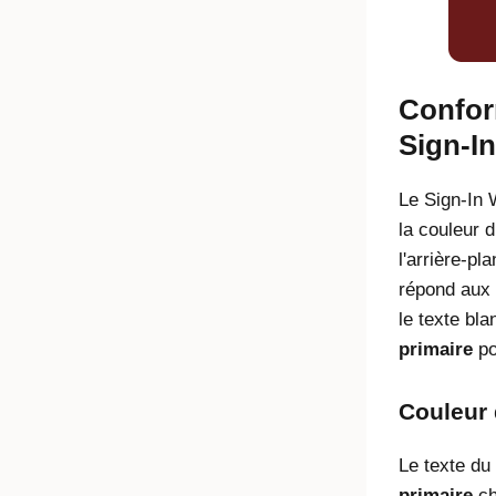
Conform
Sign-I
Le Sign-In 
la couleur 
l'arrière-p
répond aux 
le texte bl
primaire
po
Couleur 
Le texte du
primaire
ch