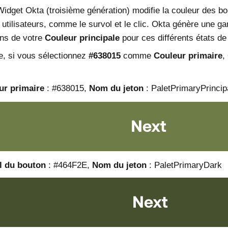
Widget Okta (troisième génération) modifie la couleur des b
s utilisateurs, comme le survol et le clic. Okta génère une g
ons de votre
Couleur principale
pour ces différents états de
, si vous sélectionnez
#638015
comme
Couleur primaire
,
ur primaire
: #638015,
Nom du jeton
: PaletPrimaryPrincip
l du bouton
: #464F2E,
Nom du jeton
: PaletPrimaryDark