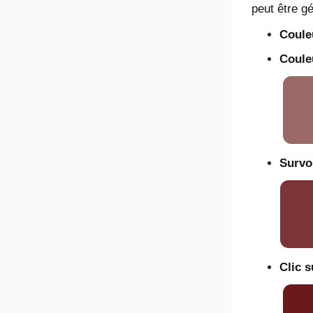
peut être gé
Coule
Coule
Survo
Clic s