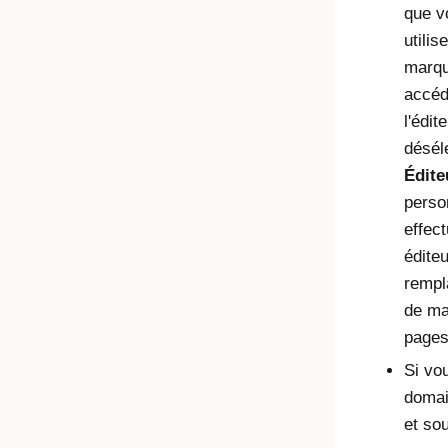
que v
utili
marqu
accéd
l'édit
désél
Édite
perso
effect
édite
rempl
de ma
pages
Si vou
domai
et sou