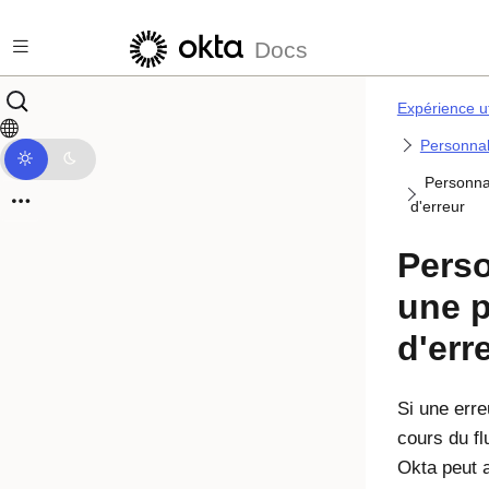
Passer au contenu principal
Docs
Expérience ut
Personnal
Personna
d'erreur
Perso
une 
d'err
Si une erre
cours du fl
Okta peut 