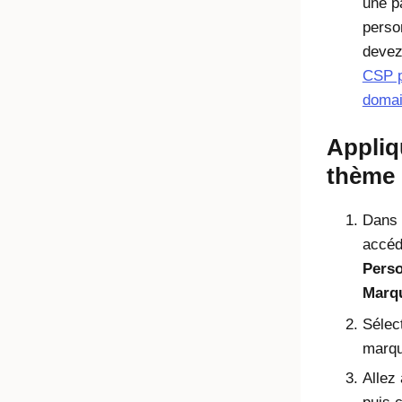
une p
perso
deve
CSP p
doma
Appliq
thème
Dans l
accéd
Perso
Marq
Sélec
marqu
Allez 