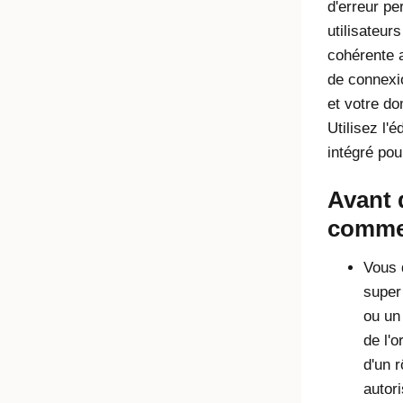
d'erreur pe
utilisateurs
cohérente 
de connexi
et votre d
Utilisez l'
intégré po
Avant 
comme
Vous 
super
ou un
de l'o
d'un 
autor