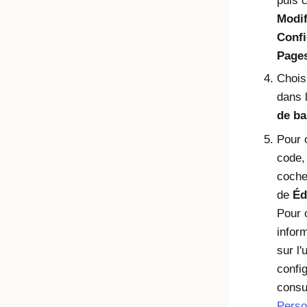
puis 
Modif
Confi
Pages
Chois
dans 
de ba
Pour o
code,
coche
de
Éd
Pour 
inform
sur l'u
config
consu
Perso