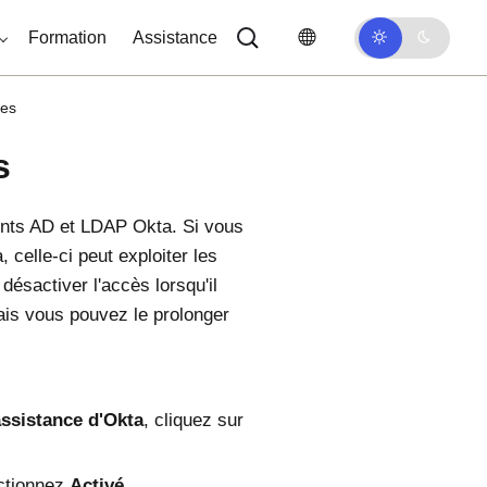
Formation
Assistance
res
s
gents AD et LDAP
Okta
. Si vous
a
, celle-ci peut exploiter les
ésactiver l'accès lorsqu'il
ais vous pouvez le prolonger
assistance d'Okta
, cliquez sur
ectionnez
Activé
.