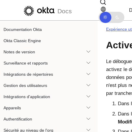
Passer au contenu principal
Passer à la navigation dans les d
D
Docs
Expérience uti
Documentation Okta
Okta Classic Engine
Activ
Notes de version
Le débogueu
Surveillance et rapports
activez le d
Intégrations de répertoires
données pou
n'est plus 
Gestion des utilisateurs
par tranche
Intégrations d'application
Dans l
Appareils
Dans 
Authentification
Modif
Sécurité au niveau de l'org
Dans l