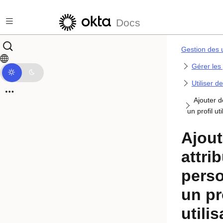
Passer au contenu principal
Docs
Gestion des u
Gérer les 
Utiliser de
Ajouter d
un profil ut
Ajout
attri
perso
un pr
utili