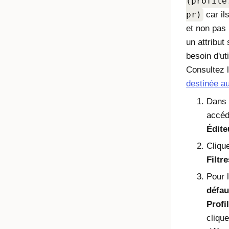
(profile
pr)
car il
et non pas
un attribut
besoin d'uti
Consultez 
destinée a
Dans l
accé
Édite
Cliqu
Filtre
Pour l
défau
Profil
cliqu