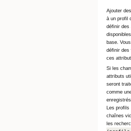
Ajouter des
à un profil 
définir des
disponibles
base. Vous
définir des
ces attribu
Si les cha
attributs ut
seront tra
comme une 
enregistré
Les profils
chaînes vi
les recher