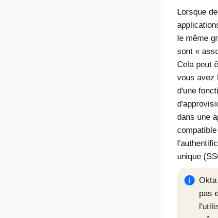
Lorsque de
application
le même gr
sont « ass
Cela peut êt
vous avez 
d'une fonct
d'approvis
dans une ap
compatible
l'authentifi
unique (SS
Okta
pas 
l'util