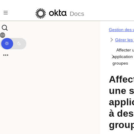
Passer au contenu principal
Docs
Gestion des u
Gérer les
Affecter 
application
groupes
Affec
une s
appli
à des
grou