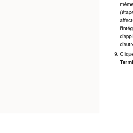
même
(étap
affect
l'inté
d'appl
d'aut
Cliqu
Term