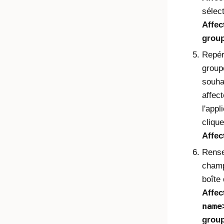
sélec
Affec
grou
Repér
group
souha
affect
l'appl
cliqu
Affec
Rense
champ
boîte
Affec
name
grou