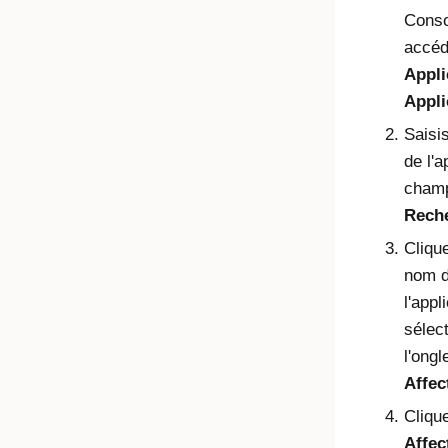
Conso
accéd
Appli
Appli
Saisi
de l'a
cham
Rech
Clique
nom 
l'appl
sélec
l'ongl
Affec
Cliqu
Affec