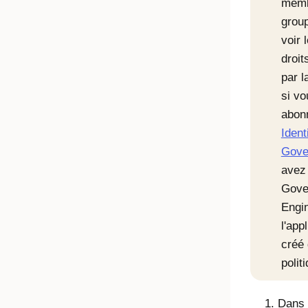
memb
grou
voir 
droit
par l
si vo
abon
Ident
Gove
avez 
Gove
Engi
l'app
créé
polit
Dans l