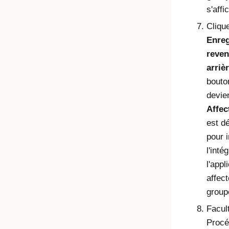
s'affi
Cliqu
Enreg
reven
arriè
bout
devie
Affec
est d
pour 
l'inté
l'appl
affec
group
Facult
Procé