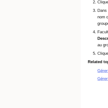
Cliqu
Dans
nom q
group
Facul
Descr
au gr
Cliqu
Related to
Gérer
Gérer