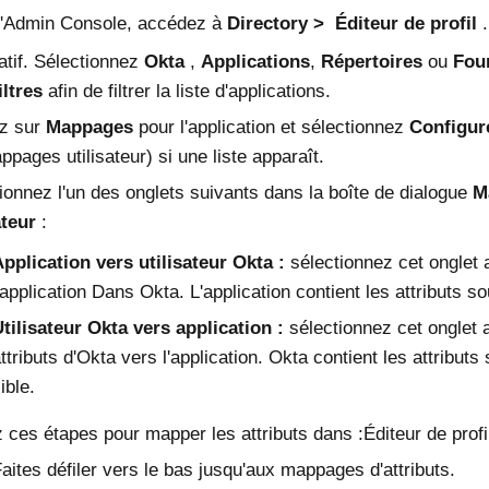
'
Admin Console
, accédez à
Directory
Éditeur de profil
.
atif. Sélectionnez
Okta
,
Applications
,
Répertoires
ou
Four
iltres
afin de filtrer la liste d'applications.
ez sur
Mappages
pour l'application et sélectionnez
Configur
ppages utilisateur) si une liste apparaît.
ionnez l'un des onglets suivants dans la boîte de dialogue
M
ateur
:
pplication vers utilisateur Okta :
sélectionnez cet onglet a
'application Dans
Okta
. L'application contient les attributs s
tilisateur Okta vers application :
sélectionnez cet onglet a
ttributs d'
Okta
vers l'application.
Okta
contient les attributs 
ible.
 ces étapes pour mapper les attributs dans :
Éditeur de profi
aites défiler vers le bas jusqu'aux mappages d'attributs.