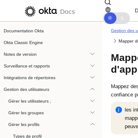
Passer au contenu principal
Passer à la navigation dans les d
D
Docs
Gestion des ut
Documentation Okta
Mapper des
Okta Classic Engine
Notes de version
Mappe
Surveillance et rapports
d'app
Intégrations de répertoires
Mappez des
Gestion des utilisateurs
confiance po
Gérer les utilisateurs ;
les in
Gérer les groupes
mappe
Gérer les profils
peuve
Types de profil