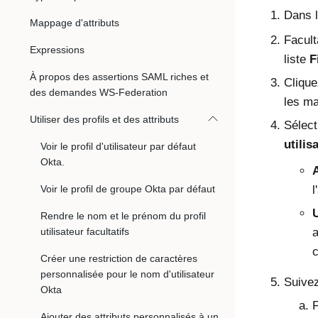
Dans l
Mappage d'attributs
Facult
Expressions
liste
F
À propos des assertions SAML riches et
Cliqu
des demandes WS-Federation
les ma
Utiliser des profils et des attributs
Sélect
utilis
Voir le profil d'utilisateur par défaut
Okta.
A
Voir le profil de groupe Okta par défaut
l
U
Rendre le nom et le prénom du profil
utilisateur facultatifs
a
c
Créer une restriction de caractères
personnalisée pour le nom d'utilisateur
Suivez
Okta
F
Ajouter des attributs personnalisés à un